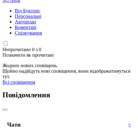
Усі типи
Від Буктонс
Персональні
Авторські
Коментарі
Спілкування
Непрочитано 0 з 0
Позначити як прочитані
Жодних нових сповіщень.
Щойно надійдуть нові сповіщення, вони відображатимуться
тут.
Всі сповіщення
Повідомлення
Чати
+