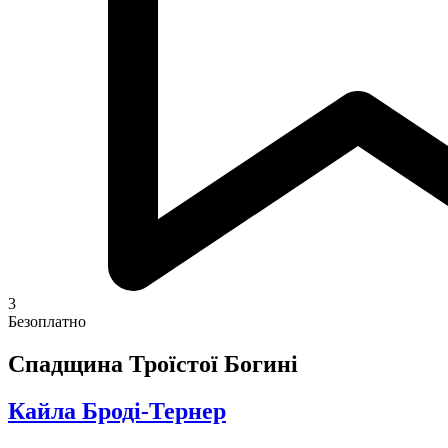
3
Безоплатно
Спадщина Троїстої Богині
Кайла Броді-Тернер