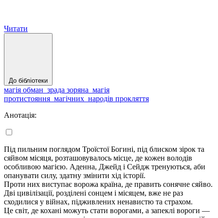
Читати
До бібліотеки
магія
обман_зрада
зоряна_магія
протистояння_магічних_народів
прокляття
Анотація:
Під пильним поглядом Троїстої Богині, під блиском зірок та
сяйвом місяця, розташовувалось місце, де кожен володів
особливою магією. Аденна, Джейд і Сейдж тренуються, аби
опанувати силу, здатну змінити хід історії.
Проти них виступає ворожа країна, де править сонячне сяйво.
Дві цивілізації, розділені сонцем і місяцем, вже не раз
сходилися у війнах, підживлених ненавистю та страхом.
Це світ, де кохані можуть стати ворогами, а запеклі вороги —