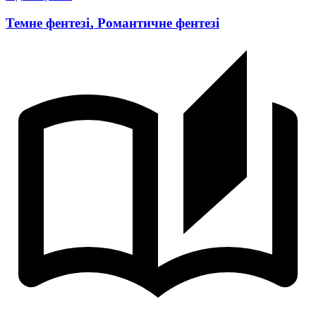
Темне фентезі
,
Романтичне фентезі