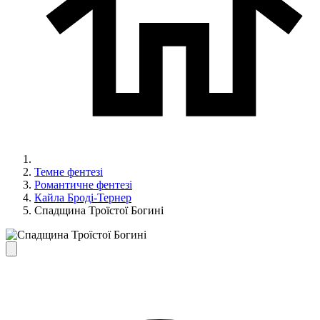
Темне фентезі
Романтичне фентезі
Кайла Броді-Тернер
Спадщина Троїстої Богині