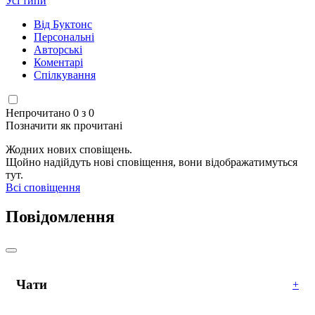
Усі типи
Від Буктонс
Персональні
Авторські
Коментарі
Спілкування
Непрочитано 0 з 0
Позначити як прочитані
Жодних нових сповіщень.
Щойно надійдуть нові сповіщення, вони відображатимуться
тут.
Всі сповіщення
Повідомлення
Чати
+