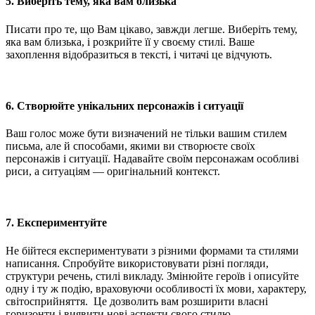
5. Виберіть тему, яка вам близька
Писати про те, що Вам цікаво, завжди легше. Виберіть тему,
яка вам близька, і розкрийте її у своєму стилі. Ваше
захоплення відобразиться в тексті, і читачі це відчують.
6. Створюйте унікальних персонажів і ситуації
Ваш голос може бути визначений не тільки вашим стилем
письма, але й способами, якими ви створюєте своїх
персонажів і ситуації. Надавайте своїм персонажам особливі
риси, а ситуаціям — оригінальний контекст.
7. Експериментуйте
Не бійтеся експериментувати з різними формами та стилями
написання. Спробуйте використовувати різні погляди,
структури речень, стилі викладу. Змінюйте героїв і описуйте
одну і ту ж подію, враховуючи особливості їх мови, характеру,
світосприйняття. Це дозволить вам розширити власні
горизонти і виявити нові аспекти свого стилю.