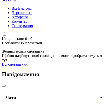
Усі типи
Від Буктонс
Персональні
Авторські
Коментарі
Спілкування
Непрочитано 0 з 0
Позначити як прочитані
Жодних нових сповіщень.
Щойно надійдуть нові сповіщення, вони відображатимуться
тут.
Всі сповіщення
Повідомлення
Чати
+