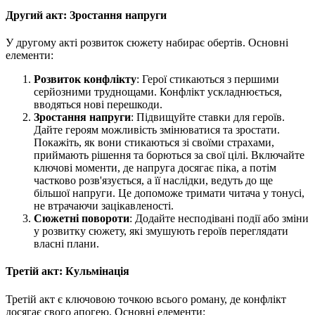
Другий акт: Зростання напруги
У другому акті розвиток сюжету набирає обертів. Основні
елементи:
Розвиток конфлікту
: Герої стикаються з першими
серйозними труднощами. Конфлікт ускладнюється,
вводяться нові перешкоди.
Зростання напруги
: Підвищуйте ставки для героїв.
Дайте героям можливість змінюватися та зростати.
Покажіть, як вони стикаються зі своїми страхами,
приймають рішення та борються за свої цілі. Включайте
ключові моменти, де напруга досягає піка, а потім
частково розв'язується, а її наслідки, ведуть до ще
більшої напруги. Це допоможе тримати читача у тонусі,
не втрачаючи зацікавленості.
Сюжетні повороти
: Додайте несподівані події або зміни
у розвитку сюжету, які змушують героїв переглядати
власні плани.
Третій акт: Кульмінація
Третій акт є ключовою точкою всього роману, де конфлікт
досягає свого апогею. Основні елементи: