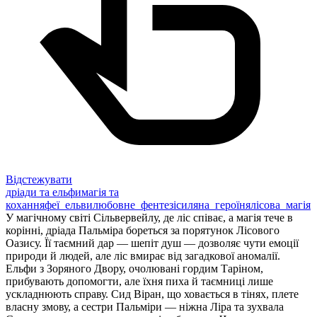
Відстежувати
дріади та ельфи
магія та
кохання
феї_ельви
любовне_фентезі
силяна_героїня
лісова_магія
У магічному світі Сільвервейлу, де ліс співає, а магія тече в
корінні, дріада Пальміра бореться за порятунок Лісового
Оазису. Її таємний дар — шепіт душ — дозволяє чути емоції
природи й людей, але ліс вмирає від загадкової аномалії.
Ельфи з Зоряного Двору, очолювані гордим Таріном,
прибувають допомогти, але їхня пиха й таємниці лише
ускладнюють справу. Сид Віран, що ховається в тінях, плете
власну змову, а сестри Пальміри — ніжна Ліра та зухвала