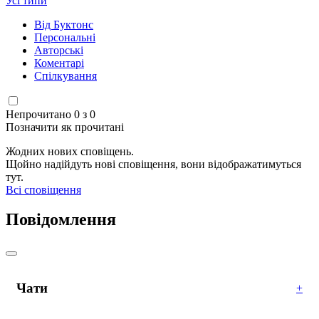
Усі типи
Від Буктонс
Персональні
Авторські
Коментарі
Спілкування
Непрочитано 0 з 0
Позначити як прочитані
Жодних нових сповіщень.
Щойно надійдуть нові сповіщення, вони відображатимуться
тут.
Всі сповіщення
Повідомлення
Чати
+