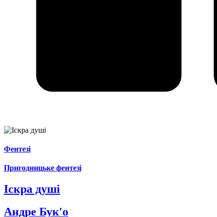
Фентезі
Пригодницьке фентезі
Іскра душі
Андре Бук'о