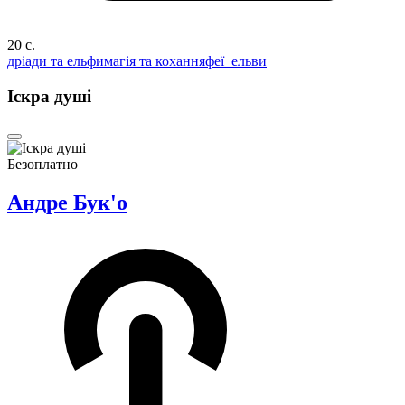
20 c.
дріади та ельфи
магія та кохання
феї_ельви
Іскра душі
Безоплатно
Андре Бук'о