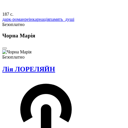
187 c.
дарк-роман
реінкарнація
память_душі
Безоплатно
Чорна Марія
Безоплатно
Лія ЛОРЕЛЯЙН