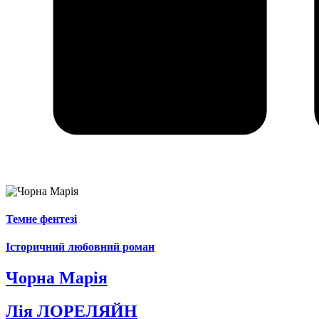
Темне фентезі
Історичний любовний роман
Чорна Марія
Лія ЛОРЕЛЯЙН