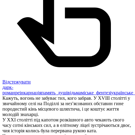
Відстежувати
дарк-
роман
реінкарнація
память_душі
відьма
міське_фентезі
українське
Кажуть, вогонь не забуває тих, кого забрав. У XVIII столітті у
звичайному селі на Поділлі за нез’ясованих обставин гине
породистий кінь місцевого шляхтича, і це коштує життя
молодій знахарці.
У XXI столітті під капотом розкішного авто чекають свого
часу сотні кінських сил, а в елітному ліцеї зустрічаються двоє,
чия історія колись була перервана рукою ката.