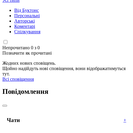
Усі типи
Від Буктонс
Персональні
Авторські
Коментарі
Спілкування
Непрочитано 0 з 0
Позначити як прочитані
Жодних нових сповіщень.
Щойно надійдуть нові сповіщення, вони відображатимуться
тут.
Всі сповіщення
Повідомлення
Чати
+