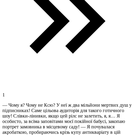
1
— Чому я? Чому не Ксю? У неї ж два мільйони мертвих душ у
підписниках! Саме цільова аудиторія для такого готичного
шоу! Слівки-лінивки, якщо цей рілс не залетить, я, я… Я
особисто, за всіма заповітами моєї покійної бабусі, закопаю
портрет замовника в місцевому саду! — Я почувалася
акробаткою, пробираючись крізь купу антикваріату в цій