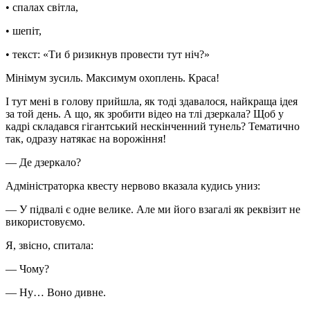
• спалах світла,
• шепіт,
• текст: «Ти б ризикнув провести тут ніч?»
Мінімум зусиль. Максимум охоплень. Краса!
І тут мені в голову прийшла, як тоді здавалося, найкраща ідея
за той день. А що, як зробити відео на тлі дзеркала? Щоб у
кадрі складався гігантський нескінченний тунель? Тематично
так, одразу натякає на ворожіння!
— Де дзеркало?
Адміністраторка квесту нервово вказала кудись униз:
— У підвалі є одне велике. Але ми його взагалі як реквізит не
використовуємо.
Я, звісно, спитала:
— Чому?
— Ну… Воно дивне.