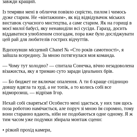
завжди кращий.
Із темряви мені в обличчя повіяло сирістю, пилом і чимось
дуже старим. Не «вінтажним», як від відвідувачок міських
виставок сучасного мистецтва, а саме старим. Як на горищі в
моєї милої бабусі, яку ненавиділи всі сусіди. Гаразд, досить
віддаватися улюбленим спогадам, пора вже було досліджувати
цей рай для любителів гострих відчуттів.
Вдихнувши місцевий Chanel № «Сто років самотності», я
зайшла всередину. За мною потягнулася моя команда.
— Чому тут холодно? — спитала Сонечка, вічно незадоволена
візажистка, яку я тримаю суто заради ідеальних брів.
— Бо бюджет не включає опалення. А ти б краще спідницю
довшу вдягла та худі, а не топік, а то колись собі все
відморозиш, — відрізав Ігор.
Нехай собі сваряться! Особисто мені здається, у них там щось
поза роботою намічається, але поруч зі мною їм соромно, тому
вони старанно вдають, ніби не подобаються одне одному. Я ж
тим часом уже подумки збирала монтаж сцени:
• різкий прохід камери,