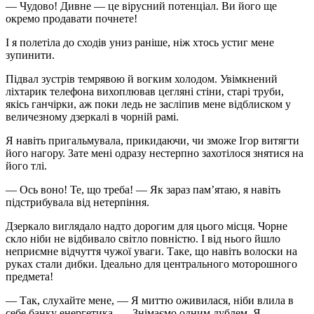
— Чудово! Дивне — це вірусний потенціал. Ви його ще
окремо продавати почнете!
І я полетіла до сходів униз раніше, ніж хтось устиг мене
зупинити.
Підвал зустрів темрявою й вогким холодом. Увімкнений
ліхтарик телефона вихоплював цегляні стіни, старі труби,
якісь ганчірки, аж поки ледь не засліпив мене відблиском у
величезному дзеркалі в чорній рамі.
Я навіть пригальмувала, прикидаючи, чи зможе Ігор витягти
його нагору. Зате мені одразу нестерпно захотілося знятися на
його тлі.
— Ось воно! Те, що треба! — Як зараз пам’ятаю, я навіть
підстрибувала від нетерпіння.
Дзеркало виглядало надто дорогим для цього місця. Чорне
скло ніби не відбивало світло повністю. І від нього йшло
неприємне відчуття чужої уваги. Таке, що навіть волоски на
руках стали дибки. Ідеально для центрального моторошного
предмета!
— Так, слухайте мене, — Я миттю оживилася, ніби влила в
себе банку енергетика. — Знімаємо одним дублем. Я