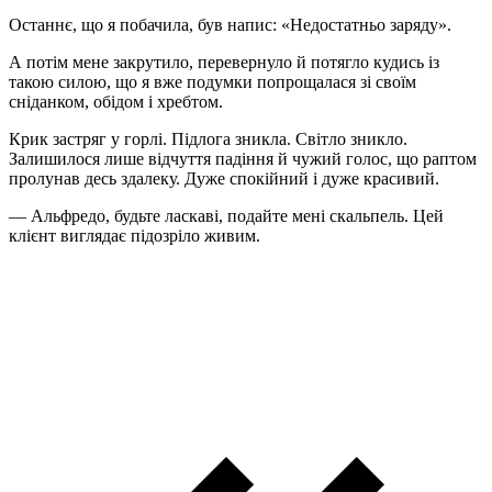
Останнє, що я побачила, був напис: «Недостатньо заряду».
А потім мене закрутило, перевернуло й потягло кудись із
такою силою, що я вже подумки попрощалася зі своїм
сніданком, обідом і хребтом.
Крик застряг у горлі. Підлога зникла. Світло зникло.
Залишилося лише відчуття падіння й чужий голос, що раптом
пролунав десь здалеку. Дуже спокійний і дуже красивий.
— Альфредо, будьте ласкаві, подайте мені скальпель. Цей
клієнт виглядає підозріло живим.