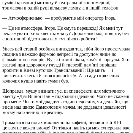
суміші крамниці мотлоху й театральної костюмерної,
тримаючи в одній руці кільцеву лампу, а в іншій телефон.
— Атмосферненько, — пробурмотів мій оператор Ігорь.
— Це не атмосфера, Ігоре. Це смуга перешкод! Як мені тут
рекламувати їхню квест-кімнату? Дорогенькі мої, повірте, без
спортивної підготовки вам тут нічого робити!
Увесь цей старий особняк виглядав так, ніби його проєктувала
людина з важкою формою депресії та доступом лише до
фільмів про вампірів. Вузькі темні вікна, кам’яні горгульї. Хто
взагалі при здоровому глузді й тверезій пам’яті вирішив
зробити в Києві куточок Трансильванії?! Ще мить — і
вискочить якесь «Я твоя кровосіся!». А в саду скрючених
колючих кущів навіть туман був.
Щоправда, мушу визнати: усі ці спецефекти для містичного
квесту «Дім Вічної Пані» підходили ідеально. Чого не скажеш
про мене. Чи то мої двадцять годин недосипу, чи дедлайн, що
висів над шиєю Дамокловим мечем, не додавали ідеальності
моєму натхненню й креативу.
Триматися на ногах виключно на кофеїні, ненависті й KPI —
це вам не кожен зможе! От тільки навіть ця моя суперсила вже