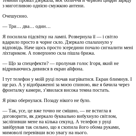
темний провал дзеркала, моє обличчя й червоні цифри заряду
з миготливою однією смужкою антени.
Очешуєнно.
— Три… два… один…
Я посилила підсвітку на лампі. Розвернула її — і світло
вдарило просто в чорне скло. Дзеркало спалахнуло у
відповідь. Наче щось просто зсередини почало сигналити мені
ліхтариком. А поверхнею скла пішла брижа.
— Що за спецефекти? — пролунав голос Ігоря, який не
відриваючись дивився в екран айфона.
І тут телефон у моїй руці почав нагріватися. Екран блимнув. І
ще раз. А у відображенні за моєю спиною, яке я бачила через
фронталку камери, з’явилася висока темна постать.
Я різко обернулася. Позаду нікого не було.
— Так, усе, це вже точно не смішно, — не встигла я
договорити, як дзеркало буквально вибухнуло світлом,
засліпивши мене на кілька секунд. А телефон у руці
завібрував так сильно, що я схопила його обома руками,
мимоволі перевівши всю увагу на нього.