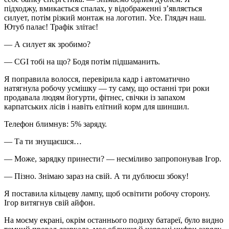
підходжу, вмикається спалах, у відображенні з’являється
силует, потім різкий монтаж на логотип. Усе. Глядач наш.
Ютуб палає! Трафік злітає!
— А силует як зробимо?
— CGI тобі на що? Бодя потім підшаманить.
Я поправила волосся, перевірила кадр і автоматично
натягнула робочу усмішку — ту саму, що останні три роки
продавала людям йогурти, фітнес, свічки із запахом
карпатських лісів і навіть елітний корм для шиншил.
Телефон блимнув: 5% заряду.
— Та ти знущаєшся…
— Може, зарядку принести? — несміливо запропонував Ігор.
— Пізно. Знімаю зараз на свій. А ти дублюєш збоку!
Я поставила кільцеву лампу, щоб освітити робочу сторону.
Ігор витягнув свій айфон.
На моєму екрані, окрім останнього подиху батареї, було видно