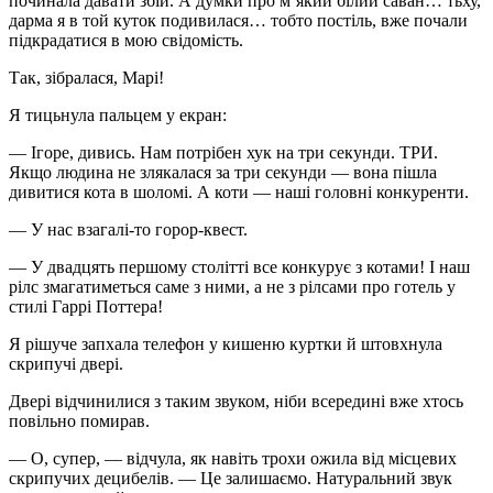
починала давати збій. А думки про м’який білий саван… тьху,
дарма я в той куток подивилася… тобто постіль, вже почали
підкрадатися в мою свідомість.
Так, зібралася, Марі!
Я тицьнула пальцем у екран:
— Ігоре, дивись. Нам потрібен хук на три секунди. ТРИ.
Якщо людина не злякалася за три секунди — вона пішла
дивитися кота в шоломі. А коти — наші головні конкуренти.
— У нас взагалі-то горор-квест.
— У двадцять першому столітті все конкурує з котами! І наш
рілс змагатиметься саме з ними, а не з рілсами про готель у
стилі Гаррі Поттера!
Я рішуче запхала телефон у кишеню куртки й штовхнула
скрипучі двері.
Двері відчинилися з таким звуком, ніби всередині вже хтось
повільно помирав.
— О, супер, — відчула, як навіть трохи ожила від місцевих
скрипучих децибелів. — Це залишаємо. Натуральний звук