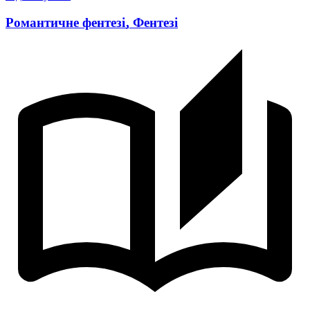
Романтичне фентезі
,
Фентезі