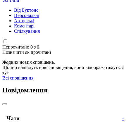
Усі типи
Від Буктонс
Персональні
Авторські
Коментарі
Спілкування
Непрочитано 0 з 0
Позначити як прочитані
Жодних нових сповіщень.
Щойно надійдуть нові сповіщення, вони відображатимуться
тут.
Всі сповіщення
Повідомлення
Чати
+