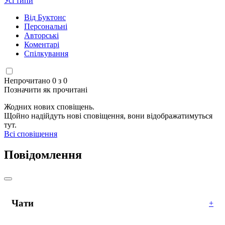
Усі типи
Від Буктонс
Персональні
Авторські
Коментарі
Спілкування
Непрочитано 0 з 0
Позначити як прочитані
Жодних нових сповіщень.
Щойно надійдуть нові сповіщення, вони відображатимуться
тут.
Всі сповіщення
Повідомлення
Чати
+