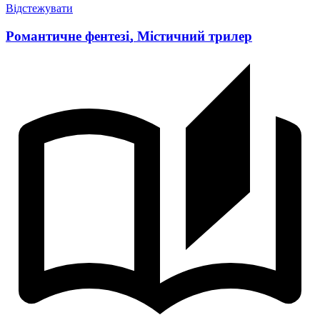
Відстежувати
Романтичне фентезі
,
Містичний трилер