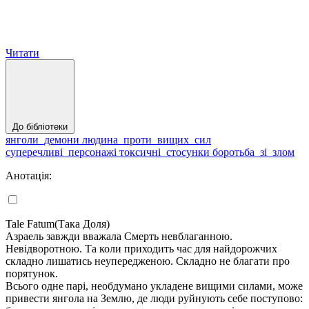
Читати
До бібліотеки
янголи_демони
людина_проти_вищих_сил
суперечливі_персонажі
токсичні_стосунки
боротьба_зі_злом
Анотація:
Tale Fatum(Така Доля)
Азраель завжди вважала Смерть невблаганною.
Невідворотною. Та коли приходить час для найдорожчих
складно лишатись неупередженою. Складно не благати про
порятунок.
Всього одне парі, необдумано укладене вищими силами, може
привести янгола на Землю, де люди руйнують себе поступово: