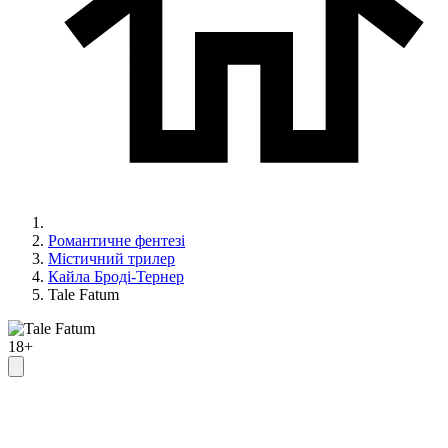
Романтичне фентезі
Містичний трилер
Кайла Броді-Тернер
Tale Fatum
18+