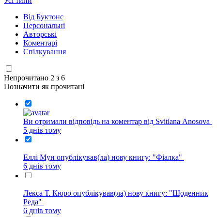
Усі типи
Від Буктонс
Персональні
Авторські
Коментарі
Спілкування
Непрочитано 2 з 6
Позначити як прочитані
Ви отримали відповідь на коментар від Svitlana Anosova
5 днів тому
Еллі Мун опублікував(ла) нову книгу: "Фіалка"
6 днів тому
Лекса Т. Кюро опублікував(ла) нову книгу: "Щоденник
Реда"
6 днів тому