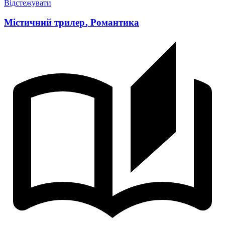
Відстежувати
Містичний трилер
,
Романтика