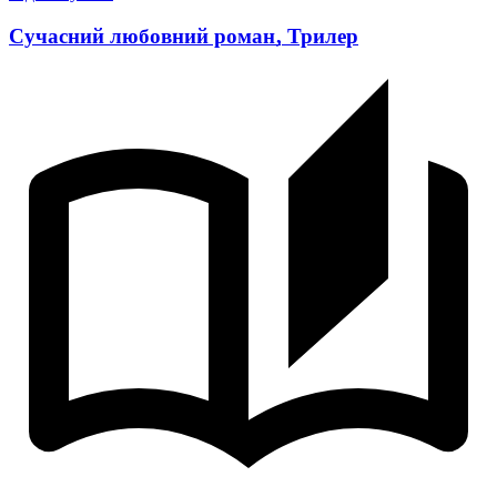
Сучасний любовний роман
,
Трилер