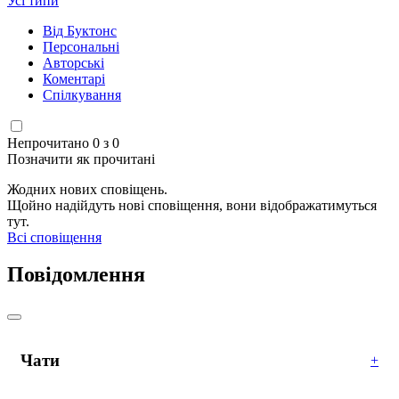
Усі типи
Від Буктонс
Персональні
Авторські
Коментарі
Спілкування
Непрочитано 0 з 0
Позначити як прочитані
Жодних нових сповіщень.
Щойно надійдуть нові сповіщення, вони відображатимуться
тут.
Всі сповіщення
Повідомлення
Чати
+