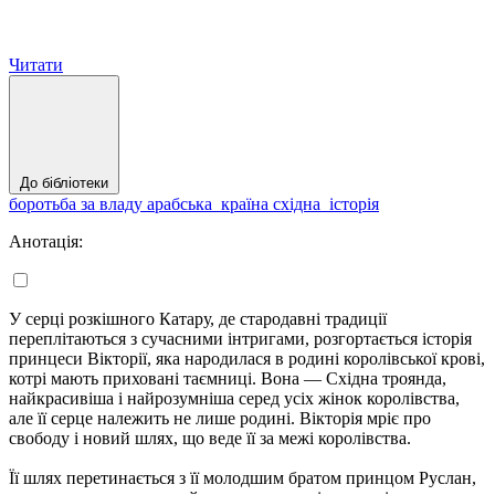
Читати
До бібліотеки
боротьба за владу
арабська_країна
східна_історія
Анотація:
У серці розкішного Катару, де стародавні традиції
переплітаються з сучасними інтригами, розгортається історія
принцеси Вікторії, яка народилася в родині королівської крові,
котрі мають приховані таємниці. Вона — Східна троянда,
найкрасивіша і найрозумніша серед усіх жінок королівства,
але її серце належить не лише родині. Вікторія мріє про
свободу і новий шлях, що веде її за межі королівства.
Її шлях перетинається з її молодшим братом принцом Руслан,