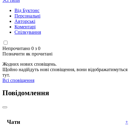
Усі типи
Від Буктонс
Персональні
Авторські
Коментарі
Спілкування
Непрочитано 0 з 0
Позначити як прочитані
Жодних нових сповіщень.
Щойно надійдуть нові сповіщення, вони відображатимуться
тут.
Всі сповіщення
Повідомлення
Чати
+