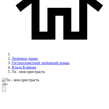
Любовна драма
Гостросюжетний любовний роман
Влада Клімова
Ти - моя пристрасть
18+