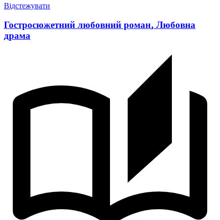
Відстежувати
Гостросюжетний любовний роман
,
Любовна
драма