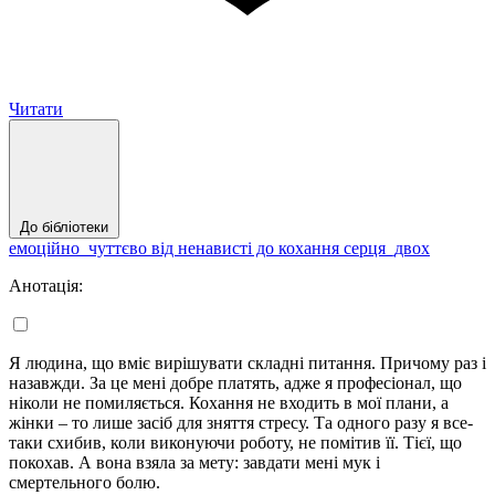
Читати
До бібліотеки
емоційно_чуттєво
від ненависті до кохання
серця_двох
Анотація:
Я людина, що вміє вирішувати складні питання. Причому раз і
назавжди. За це мені добре платять, адже я професіонал, що
ніколи не помиляється. Кохання не входить в мої плани, а
жінки – то лише засіб для зняття стресу. Та одного разу я все-
таки схибив, коли виконуючи роботу, не помітив її. Тієї, що
покохав. А вона взяла за мету: завдати мені мук і
смертельного болю.