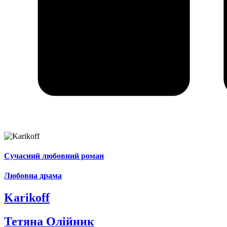
Сучасний любовний роман
Любовна драма
Karikoff
Тетяна Олійник