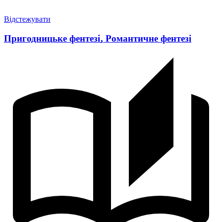
Відстежувати
Пригодницьке фентезі
,
Романтичне фентезі