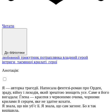
Читати
До бібліотеки
любовний трикутник
потраплянка
владний герой
інтриги_таємниці
крилаті_герої
Анотація:
Я — авторка трагедії. Написала фентезі-роман про Орден,
зраду, війну і лиходія, який зрештою знищить усе. Саме я його
вигадала: Глена — красеня з червоними очима, чорними
крилами й серцем, яке не здатне кохати.
Я знала, що він уб’є її. Я знала, що сам загине. Бо я так
вирішила.