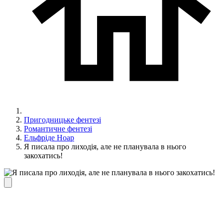
Пригодницьке фентезі
Романтичне фентезі
Ельфріде Ноар
Я писала про лиходія, але не планувала в нього
закохатись!