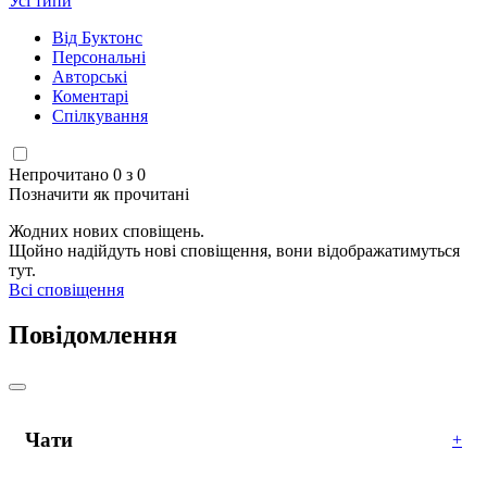
Усі типи
Від Буктонс
Персональні
Авторські
Коментарі
Спілкування
Непрочитано 0 з 0
Позначити як прочитані
Жодних нових сповіщень.
Щойно надійдуть нові сповіщення, вони відображатимуться
тут.
Всі сповіщення
Повідомлення
Чати
+