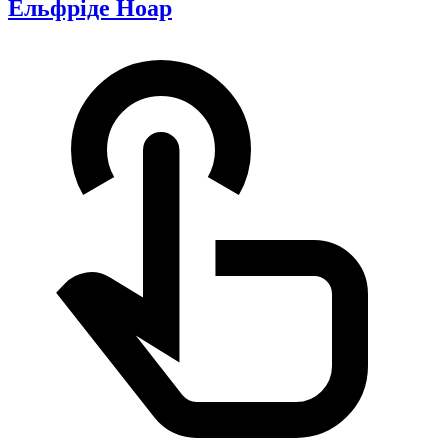
Ельфріде Ноар