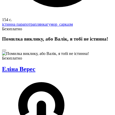
154 c.
істинна пара
потраплянка
гумор_сарказм
Безоплатно
Помилка виклику, або Валік, я тобі не істинна!
Безоплатно
Еліна Верес