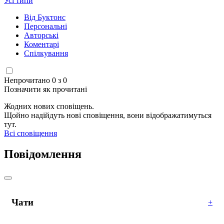
Усі типи
Від Буктонс
Персональні
Авторські
Коментарі
Спілкування
Непрочитано 0 з 0
Позначити як прочитані
Жодних нових сповіщень.
Щойно надійдуть нові сповіщення, вони відображатимуться
тут.
Всі сповіщення
Повідомлення
Чати
+