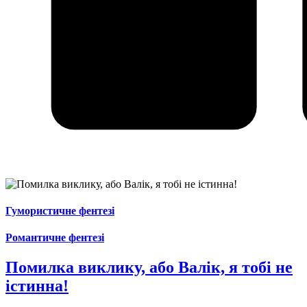
Гумористичне фентезі
Романтичне фентезі
Помилка виклику, або Валік, я тобі не
істинна!