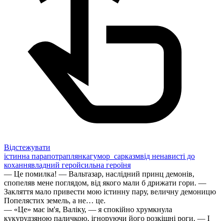
Відстежувати
істинна пара
потраплянка
гумор_сарказм
від ненависті до
кохання
владний герой
сильна героїня
​— Це помилка! — Вальтазар, наслідний принц демонів,
спопеляв мене поглядом, від якого мали б дрижати гори. —
Закляття мало привести мою істинну пару, величну демоницю
Попелястих земель, а не… це.
— «Це» має ім'я, Валіку, — я спокійно хрумкнула
кукурудзяною паличкою, ігноруючи його розкішні роги. — І