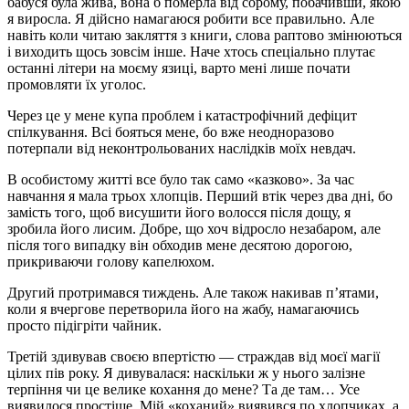
бабуся була жива, вона б померла від сорому, побачивши, якою
я виросла. Я дійсно намагаюся робити все правильно. Але
навіть коли читаю закляття з книги, слова раптово змінюються
і виходить щось зовсім інше. Наче хтось спеціально плутає
останні літери на моєму язиці, варто мені лише почати
промовляти їх уголос.
Через це у мене купа проблем і катастрофічний дефіцит
спілкування. Всі бояться мене, бо вже неодноразово
потерпали від неконтрольованих наслідків моїх невдач.
В особистому житті все було так само «казково». За час
навчання я мала трьох хлопців. Перший втік через два дні, бо
замість того, щоб висушити його волосся після дощу, я
зробила його лисим. Добре, що хоч відросло незабаром, але
після того випадку він обходив мене десятою дорогою,
прикриваючи голову капелюхом.
Другий протримався тиждень. Але також накивав п’ятами,
коли я вчергове перетворила його на жабу, намагаючись
просто підігріти чайник.
Третій здивував своєю впертістю — страждав від моєї магії
цілих пів року. Я дивувалася: наскільки ж у нього залізне
терпіння чи це велике кохання до мене? Та де там… Усе
виявилося простіше. Мій «коханий» виявився по хлопчиках, а