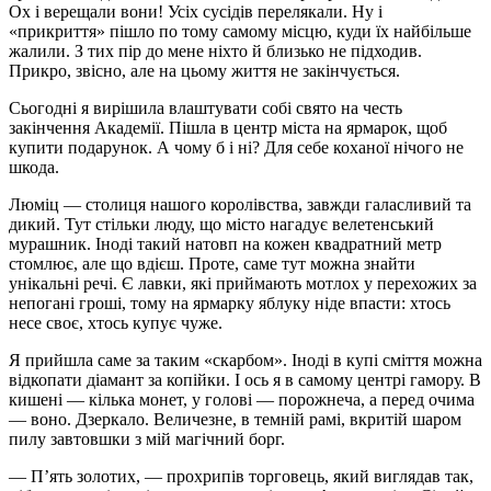
Ох і верещали вони! Усіх сусідів перелякали. Ну і
«прикриття» пішло по тому самому місцю, куди їх найбільше
жалили. З тих пір до мене ніхто й близько не підходив.
Прикро, звісно, але на цьому життя не закінчується.
Сьогодні я вирішила влаштувати собі свято на честь
закінчення Академії. Пішла в центр міста на ярмарок, щоб
купити подарунок. А чому б і ні? Для себе коханої нічого не
шкода.
Люміц — столиця нашого королівства, завжди галасливий та
дикий. Тут стільки люду, що місто нагадує велетенський
мурашник. Іноді такий натовп на кожен квадратний метр
стомлює, але що вдієш. Проте, саме тут можна знайти
унікальні речі. Є лавки, які приймають мотлох у перехожих за
непогані гроші, тому на ярмарку яблуку ніде впасти: хтось
несе своє, хтось купує чуже.
Я прийшла саме за таким «скарбом». Іноді в купі сміття можна
відкопати діамант за копійки. І ось я в самому центрі гамору. В
кишені — кілька монет, у голові — порожнеча, а перед очима
— воно. Дзеркало. Величезне, в темній рамі, вкритій шаром
пилу завтовшки з мій магічний борг.
— П’ять золотих, — прохрипів торговець, який виглядав так,