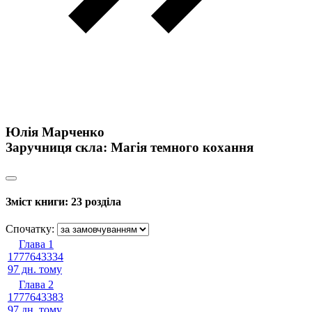
Юлія Марченко
Заручниця скла: Магія темного кохання
Зміст книги:
23 розділа
Спочатку:
Глава 1
1777643334
97 дн. тому
Глава 2
1777643383
97 дн. тому