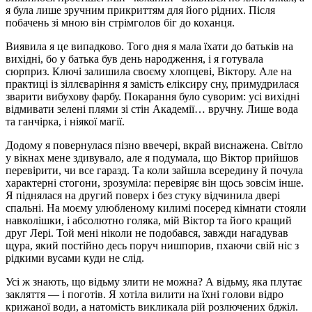
я була лише зручним прикриттям для його рідних. Після
побачень зі мною він стрімголов біг до коханця.
Виявила я це випадково. Того дня я мала їхати до батьків на
вихідні, бо у батька був день народження, і я готувала
сюрприз. Ключі залишила своєму хлопцеві, Віктору. Але на
практиці із зіллєваріння я замість еліксиру сну, примудрилася
зварити вибухову фарбу. Покарання було суворим: усі вихідні
відмивати зелені плями зі стін Академії… вручну. Лише вода
та ганчірка, і ніякої магії.
Додому я повернулася пізно ввечері, вкрай виснажена. Світло
у вікнах мене здивувало, але я подумала, що Віктор прийшов
перевірити, чи все гаразд. Та коли зайшла всередину й почула
характерні стогони, зрозуміла: перевіряє він щось зовсім інше.
Я піднялася на другий поверх і без стуку відчинила двері
спальні. На моєму улюбленому килимі посеред кімнати стояли
навколішки, і абсолютно голяка, мій Віктор та його кращий
друг Лері. Той мені ніколи не подобався, завжди нагадував
щура, який постійно десь поруч нишпорив, пхаючи свій ніс з
рідкими вусами куди не слід.
Усі ж знають, що відьму злити не можна? А відьму, яка плутає
закляття — і поготів. Я хотіла вилити на їхні голови відро
крижаної води, а натомість викликала рій розлючених бджіл.