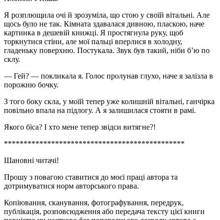
Я розплющила очі й зрозуміла, що стою у своїй вітальні. Але
щось було не так. Кімната здавалася дивною, пласкою, наче
картинка в дешевій книжці. Я простягнула руку, щоб
торкнутися стіни, але мої пальці вперлися в холодну,
гладеньку поверхню. Постукала. Звук був такий, ніби б’ю по
склу.
— Гей? — покликала я. Голос пролунав глухо, наче я залізла в
порожню бочку.
З того боку скла, у моїй тепер уже колишній вітальні, ганчірка
повільно впала на підлогу. А я залишилася стояти в рамі.
Якого біса? І хто мене тепер звідси витягне?!
**********************************************
Шановні читачі!
Прошу з повагою ставитися до моєї праці автора та
дотримуватися норм авторського права.
Копіювання, сканування, фотографування, передрук,
публікація, розповсюдження або передача тексту цієї книги