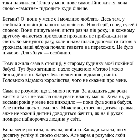
таки навчилася. Тепер у мене нове самостійне життя, хоча
слово «самотнє» підходить куди більше.
Батьки? О, вони у мене є і можливо люблять. Десь там, у
глибокій провінції нашого королівства Ноксберії, серед гусей і
спокою. Вони пишуть мені листи раз на пів року, і в кожному
другому читається приховане прохання не приїжджати на
свята. Бо минулого разу, коли я намагалася допомогти татові з
урожаєм, наші яблука почали гавкати на перехожих. Це було
ніяково. Для яблук — особливо.
Тому я жила сама в столиці, у старому будинку моєї покійної
бабусі. Тут було затишно, пахло сушеною м’ятою і моєю
безнадійністю. Бабуся була величною відьмою, навіть —
Головною відьмою королівства, чого не скажеш про мене.
Сама не розумію, що зі мною не так. За двадцять два роки
життя я так і не змогла опанувати власну магію. Хоча ні, до
восьми років у мене все виходило — поки була жива бабуся.
Але потім щось зламалося. Можливо, стрес чи дитяча травма,
адже не кожній дитині доводиться бачити, як на її руках
помирає найдорожча людина у світі.
Вона мене ростила, навчала, любила. Завжди казала, що я
досягну успіху зі своєю силою. Але зараз я розумію: якби