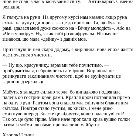
ніби не спав із часів заснування світу. — Антикваріат. Сімейна
реліквія.
Я глянула на руни. На другому курсі нам казали: якщо руна
схожа на дупу єдинорога — це до врожаю. Та, що була на
рамі, здалася мені дуже схожою на «Вічну молодість». Або на
«Чисту шкіру». Ну, я так собі розшифрувала. Нікому не
зізнаюся, що мала «двійку» з давніх мов.
Притягнувши цей скарб додому, я вирішила: нова епоха життя
має початися з чистоти.
— Ну що, красунчику, зараз ми тебе почистимо, —
пробурмотіла я, озброївшись ганчіркою. Вирішила не
ризикувати заклинанням чистоти, щоб не зруйнувати це
гарнюнє дзеркальце.
Мабуть, я занадто сильно терла, бо випадково подряпала
палець об гострий край рами. Крапля крові потрапила прямо
на одну з рун. Раптом вона спалахнула сліпучим блакитним
світлом. Повітря стало густим, як кисіль, і мене різко
смикнуло вперед. Знаєте це відчуття, коли падаєш уві сні?
Так-от, це було гірше. Мене наче пропхали крізь вушко голки
разом із моїми ілюзіями про щасливе майбутнє.
Хлопок! І тиша.