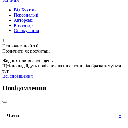
Усі типи
Від Буктонс
Персональні
Авторські
Коментарі
Спілкування
Непрочитано 0 з 0
Позначити як прочитані
Жодних нових сповіщень.
Щойно надійдуть нові сповіщення, вони відображатимуться
тут.
Всі сповіщення
Повідомлення
Чати
+