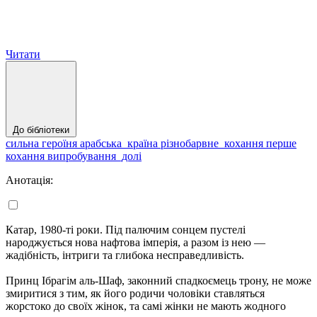
Читати
До бібліотеки
сильна героїня
арабська_країна
різнобарвне_кохання
перше
кохання
випробування_долі
Анотація:
Катар, 1980‑ті роки. Під палючим сонцем пустелі
народжується нова нафтова імперія, а разом із нею —
жадібність, інтриги та глибока несправедливість.
Принц Ібрагім аль-Шаф, законний спадкоємець трону, не може
змиритися з тим, як його родичи чоловіки ставляться
жорстоко до своїх жінок, та самі жінки не мають жодного