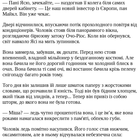
— Пані Ясю, зачекайте, — наздогнав її колега біля самих
дверей кабінету. — Це наш новий інвестор із Європи, пан
Майкл. Він уже чекає.
Двері відчинилися, впускаючи потік прохолодного повітря від
кондиціонерів. Чоловік стояв біля панорамного вікна,
розглядаючи бірюзову затоку Очо-Ріос. Коли він обернувся,
світ навколо Ясі на мить зупинився.
Вона завмерла, забувши, як дихати. Перед нею стояв
впевнений, владний мільйонер у бездоганному костюмі. Але
вона бачила не його дорогий годинник чи холодний блиск в
очах. Вона бачила ті самі очі, які востаннє бачила крізь пелену
снігопаду багато років тому.
Того дня він залишив їй лише шматок паперу з жорстокими
словами, що розчавили її юність. Тоді він був бідним хлопцем,
який тікав від злиднів, а тепер... Тепер він привіз із собою
шторм, до якого вона не була готова.
— Міша? — ледь чутно прошепотіла вона, і це ім’я, яке вона
роками намагалася викреслити з пам'яті, обпекло губи.
Чоловік ледь помітно насупився. Його голос став нижчим,
оксамитовим, але в ньому відчувалася небезпечна сила: