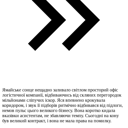
Ямайське сонце нещадно заливало світлом просторий офіс
логістичної компанії, відбиваючись від скляних перегородок
мільйонами сліпучих іскор. Яся впевнено крокувала
коридором, і звук її підборів ритмічно відбивався від підлоги,
немов пульс цього великого бізнесу. Вона коротко кидала
вказівки асистентам, не збавляючи темпу. Сьогодні на кону
був великий контракт, і вона не мала права на помилку.