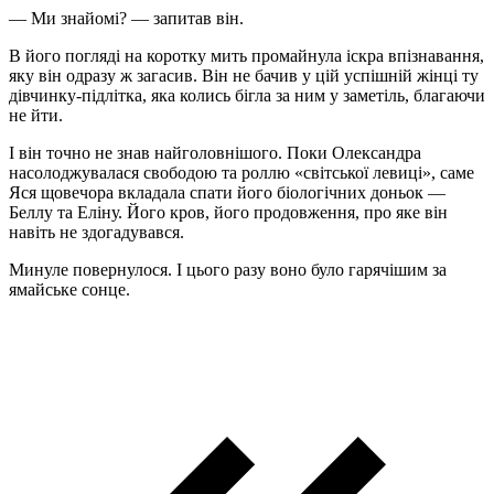
— Ми знайомі? — запитав він.
В його погляді на коротку мить промайнула іскра впізнавання,
яку він одразу ж загасив. Він не бачив у цій успішній жінці ту
дівчинку-підлітка, яка колись бігла за ним у заметіль, благаючи
не йти.
І він точно не знав найголовнішого. Поки Олександра
насолоджувалася свободою та роллю «світської левиці», саме
Яся щовечора вкладала спати його біологічних доньок —
Беллу та Еліну. Його кров, його продовження, про яке він
навіть не здогадувався.
Минуле повернулося. І цього разу воно було гарячішим за
ямайське сонце.