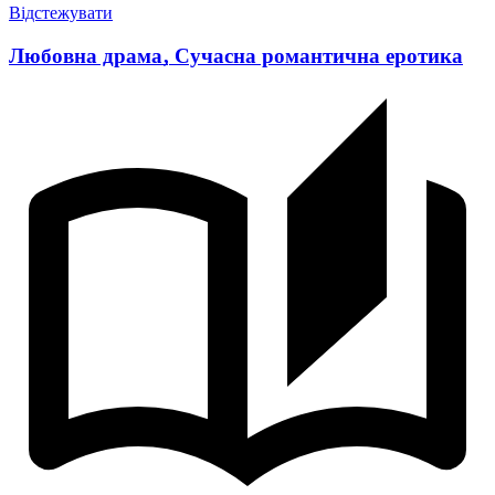
Відстежувати
Любовна драма
,
Сучасна романтична еротика