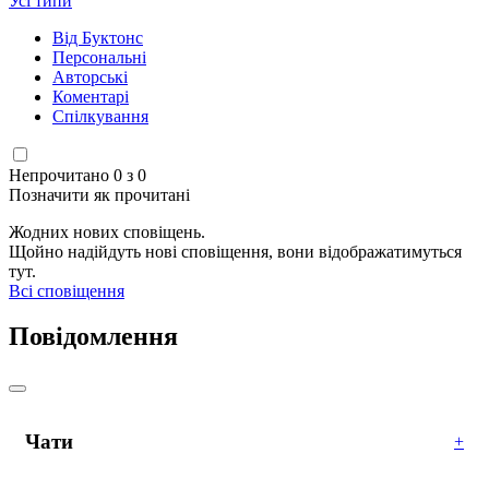
Усі типи
Від Буктонс
Персональні
Авторські
Коментарі
Спілкування
Непрочитано 0 з 0
Позначити як прочитані
Жодних нових сповіщень.
Щойно надійдуть нові сповіщення, вони відображатимуться
тут.
Всі сповіщення
Повідомлення
Чати
+