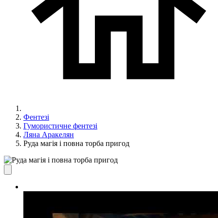
Фентезі
Гумористичне фентезі
Ляна Аракелян
Руда магія і повна торба пригод