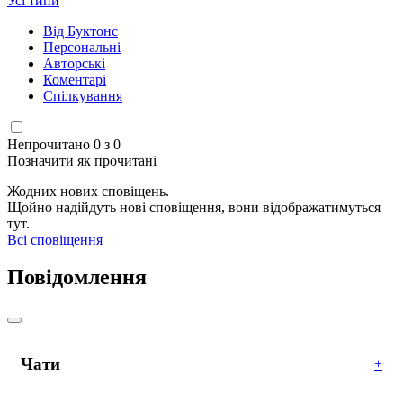
Усі типи
Від Буктонс
Персональні
Авторські
Коментарі
Спілкування
Непрочитано 0 з 0
Позначити як прочитані
Жодних нових сповіщень.
Щойно надійдуть нові сповіщення, вони відображатимуться
тут.
Всі сповіщення
Повідомлення
Чати
+