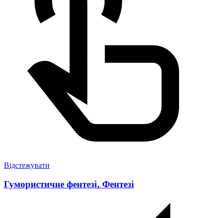
Відстежувати
Гумористичне фентезі
,
Фентезі