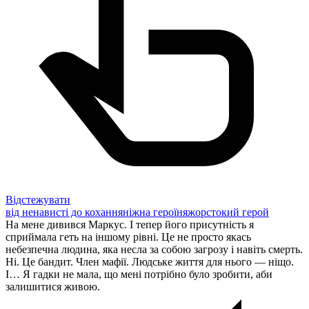
Відстежувати
від ненависті до кохання
ніжна героїня
жорстокий герой
На мене дивився Маркус. І тепер його присутність я
сприймала геть на іншому рівні. Це не просто якась
небезпечна людина, яка несла за собою загрозу і навіть смерть.
Ні. Це бандит. Член мафії. Людське життя для нього — ніщо.
І… Я гадки не мала, що мені потрібно було зробити, аби
залишитися живою.