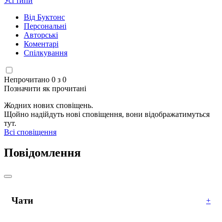
Усі типи
Від Буктонс
Персональні
Авторські
Коментарі
Спілкування
Непрочитано 0 з 0
Позначити як прочитані
Жодних нових сповіщень.
Щойно надійдуть нові сповіщення, вони відображатимуться
тут.
Всі сповіщення
Повідомлення
Чати
+