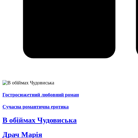
Гостросюжетний любовний роман
Сучасна романтична еротика
В обіймах Чудовиська
Драч Марія