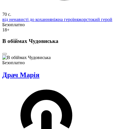
70 c.
від ненависті до кохання
ніжна героїня
жорстокий герой
Безоплатно
18+
В обіймах Чудовиська
Безоплатно
Драч Марія