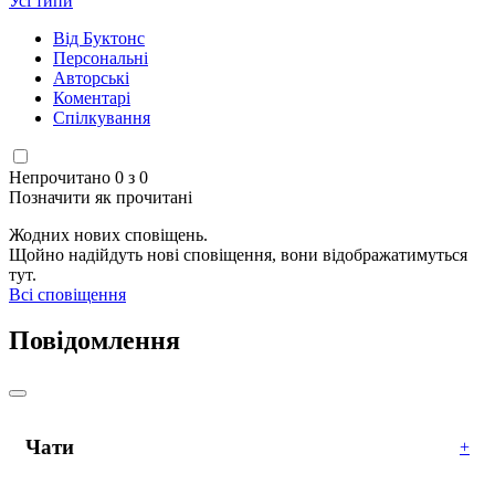
Усі типи
Від Буктонс
Персональні
Авторські
Коментарі
Спілкування
Непрочитано 0 з 0
Позначити як прочитані
Жодних нових сповіщень.
Щойно надійдуть нові сповіщення, вони відображатимуться
тут.
Всі сповіщення
Повідомлення
Чати
+