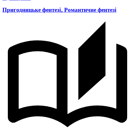
Пригодницьке фентезі
,
Романтичне фентезі