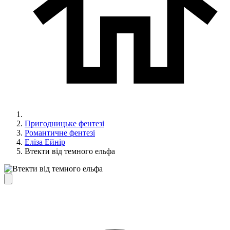
Пригодницьке фентезі
Романтичне фентезі
Еліза Ейнір
Втекти від темного ельфа