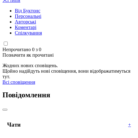
Усі типи
Від Буктонс
Персональні
Авторські
Коментарі
Спілкування
Непрочитано 0 з 0
Позначити як прочитані
Жодних нових сповіщень.
Щойно надійдуть нові сповіщення, вони відображатимуться
тут.
Всі сповіщення
Повідомлення
Чати
+