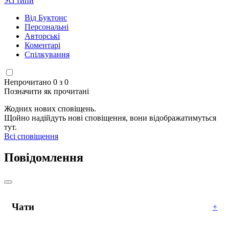
Усі типи
Від Буктонс
Персональні
Авторські
Коментарі
Спілкування
Непрочитано 0 з 0
Позначити як прочитані
Жодних нових сповіщень.
Щойно надійдуть нові сповіщення, вони відображатимуться
тут.
Всі сповіщення
Повідомлення
Чати
+