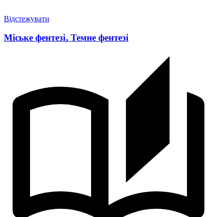
Відстежувати
Міське фентезі
,
Темне фентезі