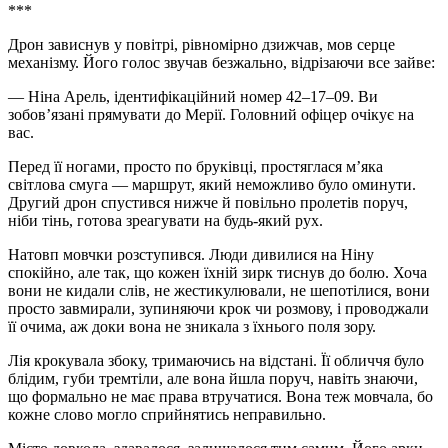
***
Дрон зависнув у повітрі, рівномірно дзижчав, мов серце
механізму. Його голос звучав безжально, відрізаючи все зайве:
— Ніна Арель, ідентифікаційний номер 42–17–09. Ви
зобов’язані прямувати до Мерії. Головний офіцер очікує на
вас.
Перед її ногами, просто по бруківці, простяглася м’яка
світлова смуга — маршрут, який неможливо було оминути.
Другий дрон спустився нижче й повільно пролетів поруч,
ніби тінь, готова зреагувати на будь-який рух.
Натовп мовчки розступився. Люди дивилися на Ніну
спокійно, але так, що кожен їхній зирк тиснув до болю. Хоча
вони не кидали слів, не жестикулювали, не шепотілися, вони
просто завмирали, зупиняючи крок чи розмову, і проводжали
її очима, аж доки вона не зникала з їхнього поля зору.
Лія крокувала збоку, тримаючись на відстані. Її обличчя було
блідим, губи тремтіли, але вона йшла поруч, навіть знаючи,
що формально не має права втручатися. Вона теж мовчала, бо
кожне слово могло сприйнятись неправильно.