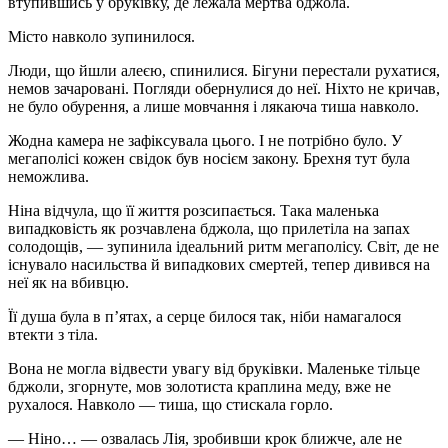
втупившись у бруківку, де лежала мертва бджола.
Місто навколо зупинилося.
Люди, що йшли алеєю, спинилися. Бігуни перестали рухатися,
немов зачаровані. Погляди обернулися до неї. Ніхто не кричав,
не було обурення, а лише мовчання і лякаюча тиша навколо.
Жодна камера не зафіксувала цього. І не потрібно було. У
мегаполісі кожен свідок був носієм закону. Брехня тут була
неможлива.
Ніна відчула, що її життя розсипається. Така маленька
випадковість як розчавлена бджола, що прилетіла на запах
солодощів, — зупинила ідеальний ритм мегаполісу. Світ, де не
існувало насильства й випадкових смертей, тепер дивився на
неї як на вбивцю.
Її душа була в п’ятах, а серце билося так, ніби намагалося
втекти з тіла.
Вона не могла відвести увагу від бруківки. Маленьке тільце
бджоли, згорнуте, мов золотиста краплина меду, вже не
рухалося. Навколо — тиша, що стискала горло.
— Ніно… — озвалась Лія, зробивши крок ближче, але не