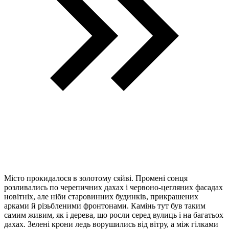
Місто прокидалося в золотому сяйві. Промені сонця
розливались по черепичних дахах і червоно-цегляних фасадах
новітніх, але ніби старовинних будинків, прикрашених
арками й різьбленими фронтонами. Камінь тут був таким
самим живим, як і дерева, що росли серед вулиць і на багатьох
дахах. Зелені крони ледь ворушились від вітру, а між гілками