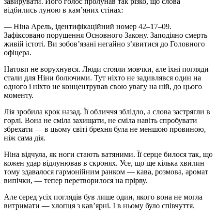
завирувати. Його голос пролунав так різко, що слова
відбились луною в кам’яних стінах:
— Ніна Арель, ідентифікаційний номер 42–17–09.
Зафіксовано порушення Основного Закону. Заподіяно смерть
живій істоті. Ви зобов’язані негайно з’явитися до Головного
офіцера.
Натовп не ворухнувся. Люди стояли мовчки, але їхні погляди
стали для Ніни болючими. Тут ніхто не задивлявся один на
одного і ніхто не концентрував свою увагу на ній, до цього
моменту.
Лія зробила крок назад. Її обличчя зблідло, а слова застрягли в
горлі. Вона не сміла захищати, не сміла навіть спробувати
збрехати — в цьому світі брехня була не меншою провиною,
ніж сама дія.
Ніна відчула, як ноги стають ватяними. Її серце билося так, що
кожен удар відлунював в скронях. Усе, що ще кілька хвилин
тому здавалося гармонійним ранком — кава, розмова, аромат
випічки, — тепер перетворилося на прірву.
Але серед усіх поглядів був лише один, якого вона не могла
витримати — хлопця з кав’ярні. І в ньому було співчуття.