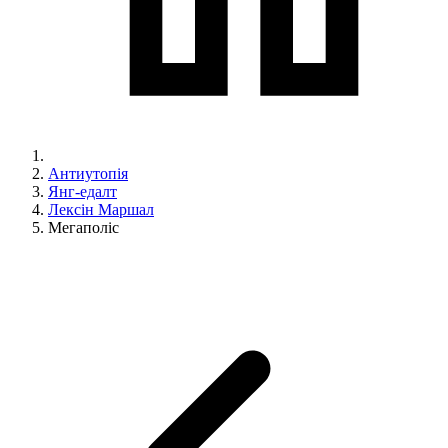
Антиутопія
Янг-едалт
Лексін Маршал
Мегаполіс