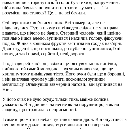
наважившись торкнутися. Її голос був тихим, напруженим,
ніби вона боялася порушити цю застиглу мить, — Ти
розумієш, що сталося? Це… це всі бачили.
Очі перехожих вп’ялися в них. Всі завмерли, але не
відвернулися. Тут, в цьому світі жоден свідок не мав права
вдавати, що нічого не бачив. Старший чоловік, який щойно
повільно йшов алеєю, зупинився і нахилив голову, фіксуючи
подію. Жінка з кошиком фруктів застигла на сходах кав’ярні.
Двоє студентів, що поспішали, розгублено зупинилися, їхні
погляди такі прямі, серйозні, невідворотні.
І тоді з дверей кав’ярні, звідки ще тягнувся запах випічки,
вийшов той самий молодик із русявим волоссям, що ще
хвилину тому вимішував тісто. Його руки були ще в борошні,
і він виглядав чужим у цій миті досконалої зупинки
мегаполісу. Оглянувши завмерлий натовп, він зупинився на
Ніні.
У його очах не було осуду, тільки тиха, майже болісна
уважність. Він дивився на неї не як на порушницю, а як на
людину, що втрапила в неприємності.
І саме в цю мить із неба спустився білий дрон. Він опустився з
неприємним дзижчанням, змусивши листя на деревах