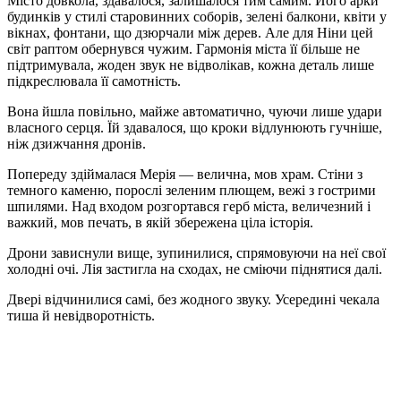
Місто довкола, здавалося, залишалося тим самим. Його арки
будинків у стилі старовинних соборів, зелені балкони, квіти у
вікнах, фонтани, що дзюрчали між дерев. Але для Ніни цей
світ раптом обернувся чужим. Гармонія міста її більше не
підтримувала, жоден звук не відволікав, кожна деталь лише
підкреслювала її самотність.
Вона йшла повільно, майже автоматично, чуючи лише удари
власного серця. Їй здавалося, що кроки відлунюють гучніше,
ніж дзижчання дронів.
Попереду здіймалася Мерія — велична, мов храм. Стіни з
темного каменю, порослі зеленим плющем, вежі з гострими
шпилями. Над входом розгортався герб міста, величезний і
важкий, мов печать, в якій збережена ціла історія.
Дрони зависнули вище, зупинилися, спрямовуючи на неї свої
холодні очі. Лія застигла на сходах, не сміючи піднятися далі.
Двері відчинилися самі, без жодного звуку. Усередині чекала
тиша й невідворотність.