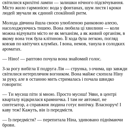
світилися крихітні лампи — залишки нічного підсвічування.
Місто жило гармонією: вода у фонтанах, шум листя і кроки
людей звучали як єдиний спокійний ритм.
Молода дівчина йшла своєю улюбленою ранковою алеєю,
насолоджуючись тишею. Вона любила ці хвилини — коли
можна відчувати місто не як механізм, а як живий організм, в
якому вона теж була клітиною. Її хода була легкою, погляд
ковзав по квітучих клумбах. І вона, немов, танула в солодких
ароматах.
— Ніно! — раптово почула вона знайомий голос.
З-за рогу вибігла її подруга Лія — струнка, з очима, що завжди
світилися нетерплячим вогником. Вона майже схопила Ніну
за руку, але в останню мить стрималась і почала швидко
говорити:
— Ти мусиш піти зі мною. Просто мусиш! Уяви, в центрі
кварталу відкрилася крамничка. І там не автомат, не
синтезатор, а справжня людина готує випічку. Власноруч! І
каву теж! Кажуть, він із передмістя.
— Із передмістя? — перепитала Ніна, здивовано піднімаючи
брови.