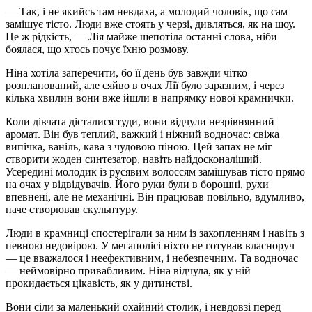
— Так, і не якийсь там невдаха, а молодий чоловік, що сам
замішує тісто. Люди вже стоять у черзі, дивляться, як на шоу.
Це ж рідкість, — Лія майже шепотіла останні слова, ніби
боялася, що хтось почує їхню розмову.
Ніна хотіла заперечити, бо її день був завжди чітко
розпланований, але сяйво в очах Лії було заразним, і через
кілька хвилин вони вже йшли в напрямку нової крамнички.
Коли дівчата дісталися туди, вони відчули незрівнянний
аромат. Він був теплий, важкий і ніжний водночас: свіжа
випічка, ваніль, кава з чудовою піною. Цей запах не міг
створити жоден синтезатор, навіть найдосконаліший.
Усередині молодик із русявим волоссям замішував тісто прямо
на очах у відвідувачів. Його руки були в борошні, рухи
впевнені, але не механічні. Він працював повільно, вдумливо,
наче створював скульптуру.
Люди в крамниці спостерігали за ним із захопленням і навіть з
певною недовірою. У мегаполісі ніхто не готував власноруч
— це вважалося і неефективним, і небезпечним. Та водночас
— неймовірно привабливим. Ніна відчула, як у ній
прокидається цікавість, як у дитинстві.
Вони сіли за маленький охайний столик, і невдовзі перед