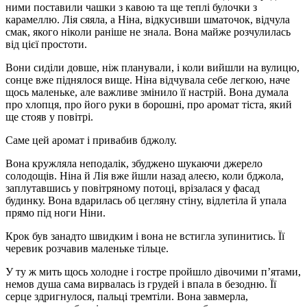
ними поставили чашки з кавою та ще теплі булочки з
карамеллю. Лія сяяла, а Ніна, відкусивши шматочок, відчула
смак, якого ніколи раніше не знала. Вона майже розчулилась
від цієї простоти.
Вони сиділи довше, ніж планували, і коли вийшли на вулицю,
сонце вже піднялося вище. Ніна відчувала себе легкою, наче
щось маленьке, але важливе змінило її настрій. Вона думала
про хлопця, про його руки в борошні, про аромат тіста, який
ще стояв у повітрі.
Саме цей аромат і привабив бджолу.
Вона кружляла неподалік, збуджено шукаючи джерело
солодощів. Ніна й Лія вже йшли назад алеєю, коли бджола,
заплутавшись у повітряному потоці, врізалася у фасад
будинку. Вона вдарилась об цегляну стіну, відлетіла й упала
прямо під ноги Ніни.
Крок був занадто швидким і вона не встигла зупинитись. Її
черевик розчавив маленьке тільце.
У ту ж мить щось холодне і гостре пройшло дівочими п’ятами,
немов душа сама вирвалась із грудей і впала в безодню. Її
серце здригнулося, пальці тремтіли. Вона завмерла,