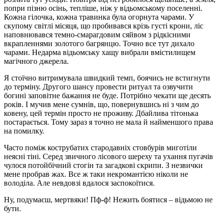
попри пізню осінь, тепліше, ніж у відьомському поселенні.
Кожна гілочка, кожна травинка була огорнута чарами. У
скупому світлі місяця, що пробивався крізь густі крони, ліс
наповнювався темно-смарагдовим сяйвом з рідкісними
вкрапленнями золотого багрянцю. Точно все тут дихало
чарами. Недарма відьомську хащу вибрали вмістилищем
магічного джерела.
Я стоїчно витримувала швидкий темп, боячись не встигнути
до терміну. Другого шансу провести ритуал та озвучити
богині заповітне бажання не буде. Потрібно чекати ще десять
років. І мучив мене сумнів, що, повернувшись ні з чим до
ковену, цей термін просто не проживу. Дбайлива тітонька
постарається. Тому зараз я точно не мала й найменшого права
на помилку.
Часто поміж кострубатих стародавніх стовбурів миготіли
неясні тіні. Серед звичного лісового шереху та ухання пугачів
чулося потойбічний стогін та загадкові скрипи. З незвички
мене пробрав жах. Все ж таки некромантією ніколи не
володіла. Але невдовзі вдалося заспокоїтися.
Ну, подумаєш, мертвяки! Пф-ф! Нежить боятися – відьмою не
бути.