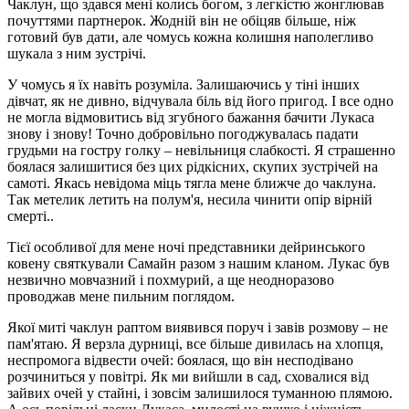
Чаклун, що здався мені колись богом, з легкістю жонглював
почуттями партнерок. Жодній він не обіцяв більше, ніж
готовий був дати, але чомусь кожна колишня наполегливо
шукала з ним зустрічі.
У чомусь я їх навіть розуміла. Залишаючись у тіні інших
дівчат, як не дивно, відчувала біль від його пригод. І все одно
не могла відмовитись від згубного бажання бачити Лукаса
знову і знову! Точно добровільно погоджувалась падати
грудьми на гостру голку – невільниця слабкості. Я страшенно
боялася залишитися без цих рідкісних, скупих зустрічей на
самоті. Якась невідома міць тягла мене ближче до чаклуна.
Так метелик летить на полум'я, несила чинити опір вірній
смерті..
Тієї особливої ​​для мене ночі представники дейринського
ковену святкували Самайн разом з нашим кланом. Лукас був
незвично мовчазний і похмурий, а ще неодноразово
проводжав мене пильним поглядом.
Якої миті чаклун раптом виявився поруч і завів розмову – не
пам'ятаю. Я верзла дурниці, все більше дивилась на хлопця,
неспромога відвести очей: боялася, що він несподівано
розчиниться у повітрі. Як ми вийшли в сад, сховалися від
зайвих очей у стайні, і зовсім залишилося туманною плямою.