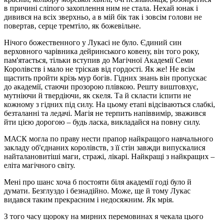
в причині сліпого захоплення ним не стала. Нехай юнак і
дивився на всіх зверхньо, ​​а в мій бік так і зовсім голови не
повертав, серце тремтіло, як божевільне.
Нічого божественного у Лукасі не було. Єдиний син
верховного чарівника дейринського ковену, він того року,
пам'ятається, тільки вступив до Магічної Академії Семи
Королівств і мало не тріскав від гордості. Як же! Не всім
щастить пройти крізь мур богів. Гідних знань він пропускає
до академії, стаючи прозорою плівкою. Решту виштовхує,
мутніючи й твердіючи, як скеля. Та й скласти іспити не
кожному з гідних під силу. На цьому етапі відсіваються слабкі,
безталанні та ледачі. Магія не терпить напіввимір, зважився
йти цією дорогою – будь ласка, викладайся на повну силу.
МАСК могла по праву нести прапор найкращого навчального
закладу об'єднаних королівств, з її стін завжди випускалися
найталановитіші маги, стражі, лікарі. Найкращі з найкращих –
еліта магічного світу.
Мені про шанс хоча б постояти біля академії годі було й
думати. Безглуздо і безнадійно. Може, ще й тому Лукас
видався таким прекрасним і недосяжним. Як мрія.
З того часу щороку на мирних перемовинах я чекала цього