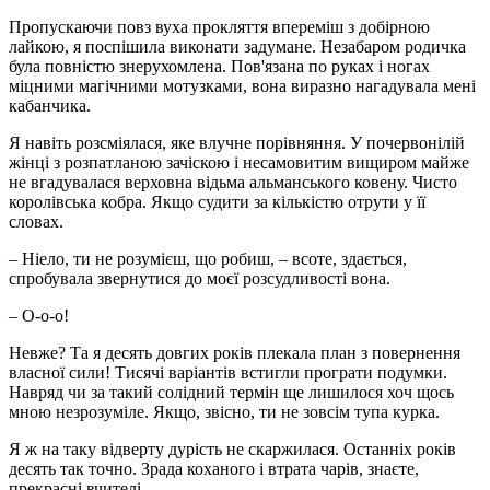
Пропускаючи повз вуха прокляття впереміш з добірною
лайкою, я поспішила виконати задумане. Незабаром родичка
була повністю знерухомлена. Пов'язана по руках і ногах
міцними магічними мотузками, вона виразно нагадувала мені
кабанчика.
Я навіть розсміялася, яке влучне порівняння. У почервонілій
жінці з розпатланою зачіскою і несамовитим вищиром майже
не вгадувалася верховна відьма альманського ковену. Чисто
королівська кобра. Якщо судити за кількістю отрути у її
словах.
– Ніело, ти не розумієш, що робиш, – всоте, здається,
спробувала звернутися до моєї розсудливості вона.
– О-о-о!
Невже? Та я десять довгих років плекала план з повернення
власної сили! Тисячі варіантів встигли програти подумки.
Навряд чи за такий солідний термін ще лишилося хоч щось
мною незрозуміле. Якщо, звісно, ​​ти не зовсім тупа курка.
Я ж на таку відверту дурість не скаржилася. Останніх років
десять так точно. Зрада коханого і втрата чарів, знаєте,
прекрасні вчителі.