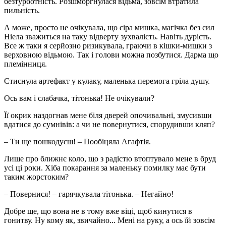
безтурботність. Розшморгнулася відьма, зовсім втратила
пильність.
А може, просто не очікувала, що сіра мишка, магічка без сил
Ніела зважиться на таку відверту зухвалість. Навіть дурість.
Все ж таки я серйозно ризикувала, граючи в кішки-мишки з
верховною відьмою. Так і голови можна позбутися. Дарма що
племінниця.
Стиснула артефакт у кулаку, маленька перемога гріла душу.
Ось вам і слабачка, тітонька! Не очікували?
Її окрик наздогнав мене біля дверей опочивальні, змусивши
вдатися до сумнівів: а чи не повернутися, спорудивши кляп?
– Ти ще пошкодуєш! – Пообіцяла Агафтія.
Лише про ближнє коло, що з радістю втоптувало мене в бруд
усі ці роки. Хіба покарання за маленьку помилку має бути
таким жорстоким?
– Повернися! – гарячкувала тітонька. – Негайно!
Добре ще, що вона не в тому вже віці, щоб кинутися в
гонитву. Ну кому як, звичайно... Мені на руку, а ось їй зовсім