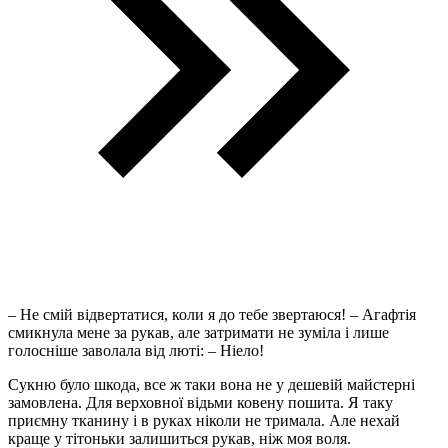
– Не смій відвертатися, коли я до тебе звертаюся! – Агафтія
смикнула мене за рукав, але затримати не зуміла і лише
голосніше заволала від люті: – Ніело!
Сукню було шкода, все ж таки вона не у дешевій майстерні
замовлена. Для верховної відьми ковену пошита. Я таку
приємну тканину і в руках ніколи не тримала. Але нехай
краще у тітоньки залишиться рукав, ніж моя воля.