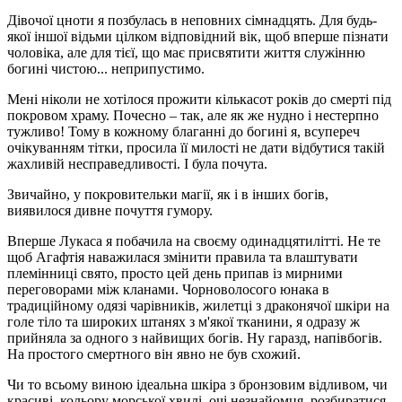
Дівочої цноти я позбулась в неповних сімнадцять. Для будь-
якої іншої відьми цілком відповідний вік, щоб вперше пізнати
чоловіка, але для тієї, що має присвятити життя служінню
богині чистою... неприпустимо.
Мені ніколи не хотілося прожити кількасот років до смерті під
покровом храму. Почесно – так, але як же нудно і нестерпно
тужливо! Тому в кожному благанні до богині я, всупереч
очікуванням тітки, просила її милості не дати відбутися такій
жахливій ​​несправедливості. І була почута.
Звичайно, у покровительки магії, як і в інших богів,
виявилося дивне почуття гумору.
Вперше Лукаса я побачила на своєму одинадцятилітті. Не те
щоб Агафтія наважилася змінити правила та влаштувати
племінниці свято, просто цей день припав із мирними
переговорами між кланами. Чорноволосого юнака в
традиційному одязі чарівників, жилетці з драконячої шкіри на
голе тіло та широких штанях з м'якої тканини, я одразу ж
прийняла за одного з найвищих богів. Ну гаразд, напівбогів.
На простого смертного він явно не був схожий.
Чи то всьому виною ідеальна шкіра з бронзовим відливом, чи
красиві, кольору морської хвилі, очі незнайомця, розбиратися