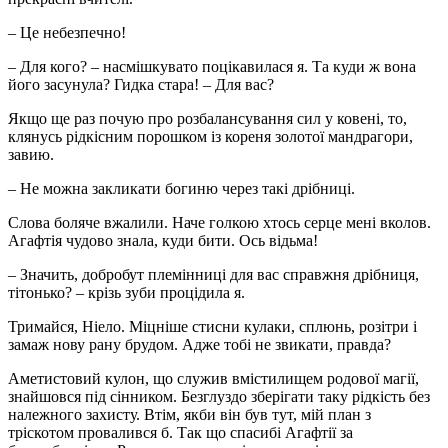
– Це небезпечно!
– Для кого? – насмішкувато поцікавилася я. Та куди ж вона
його засунула? Гидка стара! – Для вас?
Якщо ще раз почую про розбалансування сил у ковені, то,
клянусь рідкісним порошком із кореня золотої мандрагори,
завию.
– Не можна закликати богиню через такі дрібниці.
Слова боляче вжалили. Наче голкою хтось серце мені вколов.
Агафтія чудово знала, куди бити. Ось відьма!
– Значить, добробут племінниці для вас справжня дрібниця,
тітонько? – крізь зуби процідила я.
Тримайся, Ніело. Міцніше стисни кулаки, сплюнь, розітри і
замаж нову рану брудом. Адже тобі не звикати, правда?
Аметистовий кулон, що служив вмістилищем родової магії,
знайшовся під сінником. Безглуздо зберігати таку рідкість без
належного захисту. Втім, якби він був тут, мій план з
тріскотом провалився б. Так що спасибі Агафтії за