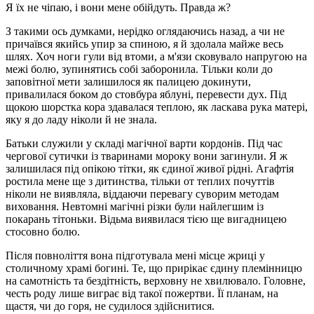
Я їх не чіпаю, і вони мене обійдуть. Правда ж?
З такими ось думками, нерідко оглядаючись назад, а чи не
причаївся якийсь упир за спиною, я й здолала майже весь
шлях. Хоч ноги гули від втоми, а м'язи сковувало напругою на
межі болю, зупинятись собі заборонила. Тільки коли до
заповітної мети залишилося як палицею докинути,
привалилася боком до стовбура яблуні, перевести дух. Під
щокою шорстка кора здавалася теплою, як ласкава рука матері,
яку я до ладу ніколи й не знала.
Батьки служили у складі магічної варти кордонів. Під час
чергової сутички із тваринами мороку вони загинули. Я ж
залишилася під опікою тітки, як єдиної живої рідні. Агафтія
ростила мене ще з дитинства, тільки от теплих почуттів
ніколи не виявляла, віддаючи перевагу суворим методам
виховання. Невтомні магічні різки були найлегшим із
покарань тітоньки. Відьма виявилася тією ще вигадницею
стосовно болю.
Після повноліття вона підготувала мені місце жриці у
столичному храмі богині. Те, що прирікає єдину племінницю
на самотність та бездітність, верховну не хвилювало. Головне,
честь роду лише виграє від такої пожертви. Її планам, на
щастя, чи до горя, не судилося здійснитися.