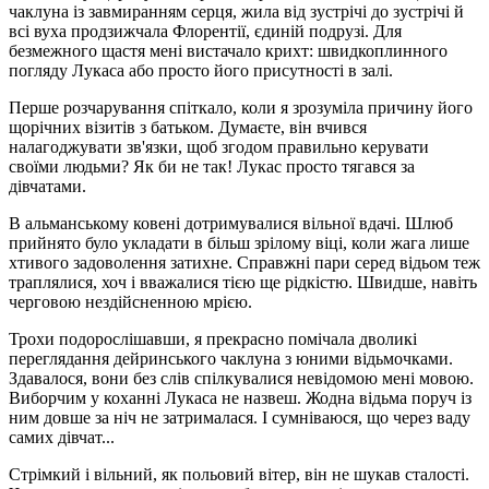
чаклуна із завмиранням серця, жила від зустрічі до зустрічі й
всі вуха продзижчала Флорентії, єдиній подрузі. Для
безмежного щастя мені вистачало крихт: швидкоплинного
погляду Лукаса або просто його присутності в залі.
Перше розчарування спіткало, коли я зрозуміла причину його
щорічних візитів з батьком. Думаєте, він вчився
налагоджувати зв'язки, щоб згодом правильно керувати
своїми людьми? Як би не так! Лукас просто тягався за
дівчатами.
В альманському ковені дотримувалися вільної вдачі. Шлюб
прийнято було укладати в більш зрілому віці, коли жага лише
хтивого задоволення затихне. Справжні пари серед відьом теж
траплялися, хоч і вважалися тією ще рідкістю. Швидше, навіть
черговою нездійсненною мрією.
Трохи подорослішавши, я прекрасно помічала дволикі
переглядання дейринського чаклуна з юними відьмочками.
Здавалося, вони без слів спілкувалися невідомою мені мовою.
Виборчим у коханні Лукаса не назвеш. Жодна відьма поруч із
ним довше за ніч не затрималася. І сумніваюся, що через ваду
самих дівчат...
Стрімкий і вільний, як польовий вітер, він не шукав сталості.