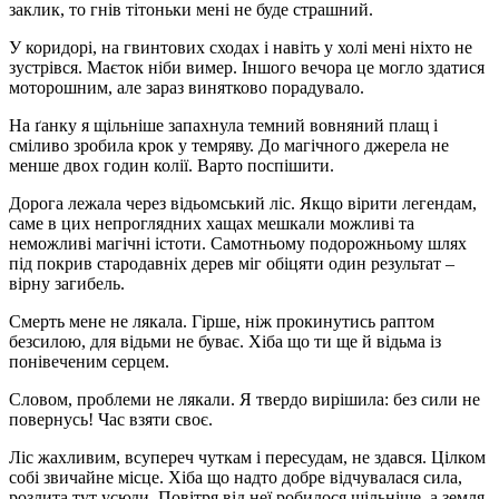
заклик, то гнів тітоньки мені не буде страшний.
У коридорі, на гвинтових сходах і навіть у холі мені ніхто не
зустрівся. Маєток ніби вимер. Іншого вечора це могло здатися
моторошним, але зараз винятково порадувало.
На ґанку я щільніше запахнула темний вовняний плащ і
сміливо зробила крок у темряву. До магічного джерела не
менше двох годин колії. Варто поспішити.
Дорога лежала через відьомський ліс. Якщо вірити легендам,
саме в цих непроглядних хащах мешкали можливі та
неможливі магічні істоти. Самотньому подорожньому шлях
під покрив стародавніх дерев міг обіцяти один результат –
вірну загибель.
Смерть мене не лякала. Гірше, ніж прокинутись раптом
безсилою, для відьми не буває. Хіба що ти ще й відьма із
понівеченим серцем.
Словом, проблеми не лякали. Я твердо вирішила: без сили не
повернусь! Час взяти своє.
Ліс жахливим, всупереч чуткам і пересудам, не здався. Цілком
собі звичайне місце. Хіба що надто добре відчувалася сила,
розлита тут усюди. Повітря від неї робилося щільніше, а земля,