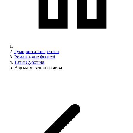
Гумористичне фентезі
Романтичне фентезі
Татія Суботіна
Відьма місячного сяйва