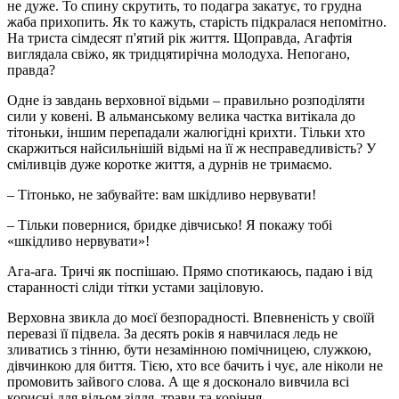
не дуже. То спину скрутить, то подагра закатує, то грудна
жаба прихопить. Як то кажуть, старість підкралася непомітно.
На триста сімдесят п'ятий рік життя. Щоправда, Агафтія
виглядала свіжо, як тридцятирічна молодуха. Непогано,
правда?
Одне із завдань верховної відьми – правильно розподіляти
сили у ковені. В альманському велика частка витікала до
тітоньки, іншим перепадали жалюгідні крихти. Тільки хто
скаржиться найсильнішій відьмі на її ж несправедливість? У
сміливців дуже коротке життя, а дурнів не тримаємо.
– Тітонько, не забувайте: вам шкідливо нервувати!
– Тільки повернися, бридке дівчисько! Я покажу тобі
«шкідливо нервувати»!
Ага-ага. Тричі як поспішаю. Прямо спотикаюсь, падаю і від
старанності сліди тітки устами заціловую.
Верховна звикла до моєї безпорадності. Впевненість у своїй
перевазі її підвела. За десять років я навчилася ледь не
зливатись з тінню, бути незамінною помічницею, служкою,
дівчинкою для биття. Тією, хто все бачить і чує, але ніколи не
промовить зайвого слова. А ще я досконало вивчила всі
корисні для відьом зілля, трави та коріння.