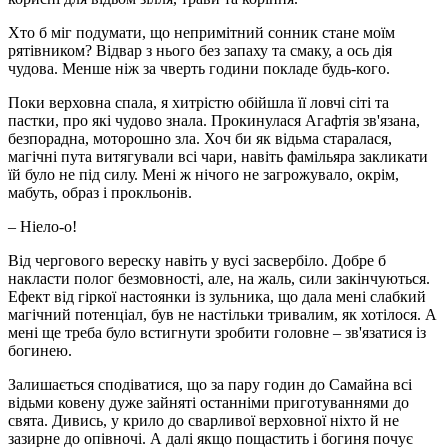
Хто б міг подумати, що непримітний сонник стане моїм
рятівником? Відвар з нього без запаху та смаку, а ось дія
чудова. Менше ніж за чверть години покладе будь-кого.
Поки верховна спала, я хитрістю обійшла її ловчі сіті та
пастки, про які чудово знала. Прокинулася Агафтія зв'язана,
безпорадна, моторошно зла. Хоч би як відьма старалася,
магічні пута витягували всі чари, навіть фамільяра закликати
їй було не під силу. Мені ж нічого не загрожувало, окрім,
мабуть, образ і прокльонів.
– Ніело-о!
Від чергового вереску навіть у вусі засвербіло. Добре б
накласти полог безмовності, але, на жаль, сили закінчуються.
Ефект від гіркої настоянки із зульника, що дала мені слабкий
магічний потенціал, був не настільки тривалим, як хотілося. А
мені ще треба було встигнути зробити головне – зв'язатися із
богинею.
Залишається сподіватися, що за пару годин до Самайна всі
відьми ковену дуже зайняті останніми приготуваннями до
свята. Дивись, у крило до сварливої ​​верховної ніхто й не
зазирне до опівночі. А далі якщо пощастить і богиня почує