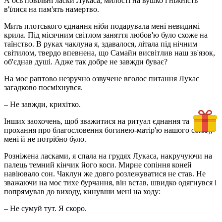
А ось повільні ласки Лукаса, милості на вушко і ніжність
в'їлися на пам'ять намертво.
Мить плотського єднання ніби подарувала мені невидимі
крила. Під місячним світлом заняття любов'ю було схоже на
таїнство. В руках чаклуна я, здавалося, літала під нічним
світилом, твердо впевнена, що Самайн висвітлив наш зв'язок,
об'єднав душі. Адже так добре не завжди буває?
На моє раптово незручно озвучене вголос питання Лукас
загадково посміхнувся.
– Не завжди, крихітко.
Інших заохочень, щоб зважитися на ритуал єднання та
прохання про благословення богинею-матір'ю нашого союзу,
мені й не потрібно було.
Розніжена ласками, я спала на грудях Лукаса, накручуючи на
палець темний кінчик його коси. Мирне сопіння коней
навіювало сон. Чаклун же довго розлежуватися не став. Не
зважаючи на моє тихе бурчання, він встав, швидко одягнувся і
попрямував до виходу, кинувши мені на ходу:
– Не сумуй тут. Я скоро.