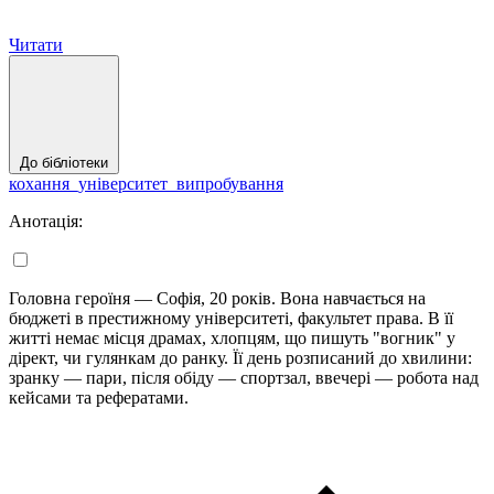
Читати
До бібліотеки
кохання_університет_випробування
Анотація:
Головна героїня — Софія, 20 років. Вона навчається на
бюджеті в престижному університеті, факультет права. В її
житті немає місця драмах, хлопцям, що пишуть "вогник" у
дірект, чи гулянкам до ранку. Її день розписаний до хвилини:
зранку — пари, після обіду — спортзал, ввечері — робота над
кейсами та рефератами.