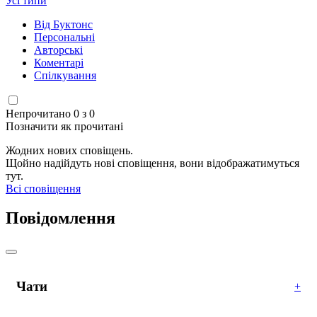
Усі типи
Від Буктонс
Персональні
Авторські
Коментарі
Спілкування
Непрочитано 0 з 0
Позначити як прочитані
Жодних нових сповіщень.
Щойно надійдуть нові сповіщення, вони відображатимуться
тут.
Всі сповіщення
Повідомлення
Чати
+