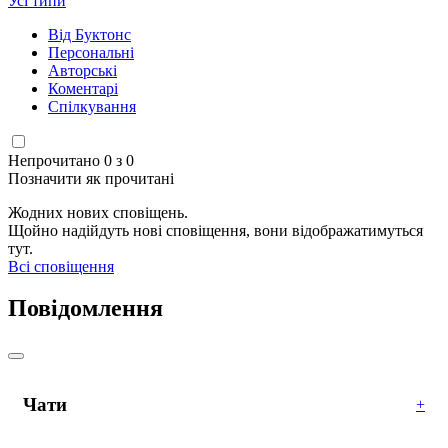
Усі типи
Від Буктонс
Персональні
Авторські
Коментарі
Спілкування
Непрочитано 0 з 0
Позначити як прочитані
Жодних нових сповіщень.
Щойно надійдуть нові сповіщення, вони відображатимуться
тут.
Всі сповіщення
Повідомлення
Чати
+