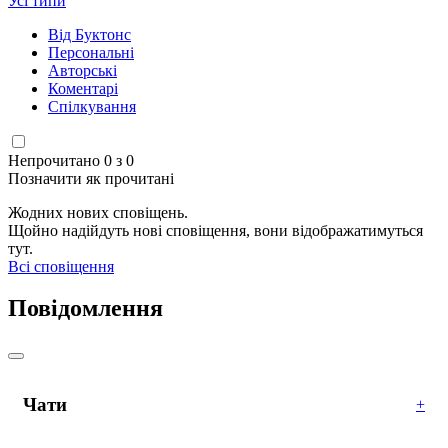
Усі типи
Від Буктонс
Персональні
Авторські
Коментарі
Спілкування
Непрочитано 0 з 0
Позначити як прочитані
Жодних нових сповіщень.
Щойно надійдуть нові сповіщення, вони відображатимуться
тут.
Всі сповіщення
Повідомлення
Чати
+