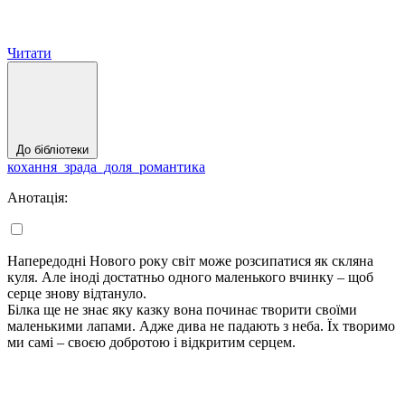
Читати
До бібліотеки
кохання_зрада_доля_романтика
Анотація:
Напередодні Нового року світ може розсипатися як скляна
куля. Але іноді достатньо одного маленького вчинку – щоб
серце знову відтануло.
Білка ще не знає яку казку вона починає творити своїми
маленькими лапами. Адже дива не падають з неба. Їх творимо
ми самі – своєю добротою і відкритим серцем.