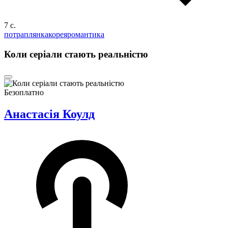
7 c.
потраплянка
корея
романтика
Коли серіали стають реальністю
Безоплатно
Анастасія Коулд