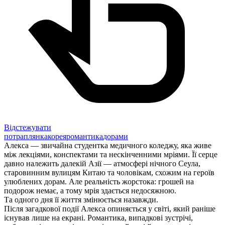
Відстежувати
потраплянка
корея
романтика
дорами
Алекса — звичайна студентка медичного коледжу, яка живе
між лекціями, конспектами та нескінченними мріями. Її серце
давно належить далекій Азії — атмосфері нічного Сеула,
старовинним вулицям Китаю та чоловікам, схожим на героїв
улюблених дорам. Але реальність жорстока: грошей на
подорож немає, а тому мрія здається недосяжною.
Та одного дня її життя змінюється назавжди.
Після загадкової події Алекса опиняється у світі, який раніше
існував лише на екрані. Романтика, випадкові зустрічі,