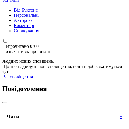
Усі типи
Від Буктонс
Персональні
Авторські
Коментарі
Спілкування
Непрочитано 0 з 0
Позначити як прочитані
Жодних нових сповіщень.
Щойно надійдуть нові сповіщення, вони відображатимуться
тут.
Всі сповіщення
Повідомлення
Чати
+