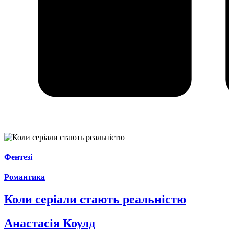
Фентезі
Романтика
Коли серіали стають реальністю
Анастасія Коулд