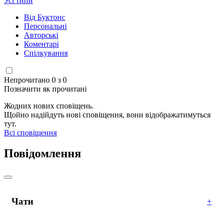
Усі типи
Від Буктонс
Персональні
Авторські
Коментарі
Спілкування
Непрочитано 0 з 0
Позначити як прочитані
Жодних нових сповіщень.
Щойно надійдуть нові сповіщення, вони відображатимуться
тут.
Всі сповіщення
Повідомлення
Чати
+