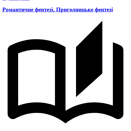
Романтичне фентезі
,
Пригодницьке фентезі