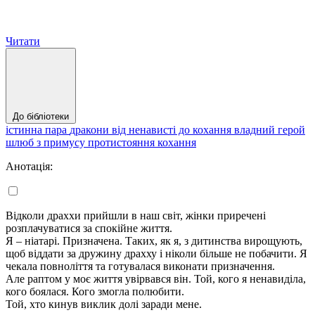
Читати
До бібліотеки
істинна пара
дракони
від ненависті до кохання
владний герой
шлюб з примусу
протистояння
кохання
Анотація:
Відколи драххи прийшли в наш світ, жінки приречені
розплачуватися за спокійне життя.
Я – ніатарі. Призначена. Таких, як я, з дитинства вирощують,
щоб віддати за дружину драхху і ніколи більше не побачити. Я
чекала повноліття та готувалася виконати призначення.
Але раптом у моє життя увірвався він. Той, кого я ненавиділа,
кого боялася. Кого змогла полюбити.
Той, хто кинув виклик долі заради мене.