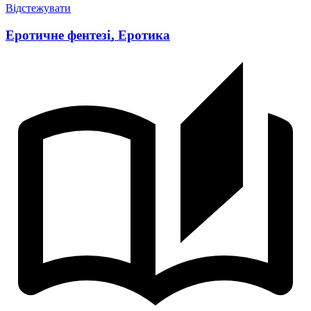
Відстежувати
Еротичне фентезі
,
Еротика