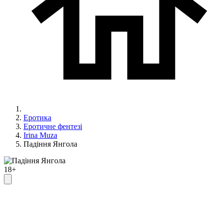
Еротика
Еротичне фентезі
Irina Muza
Падіння Янгола
18+