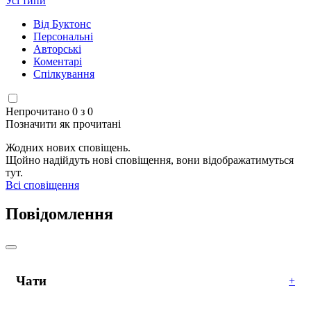
Усі типи
Від Буктонс
Персональні
Авторські
Коментарі
Спілкування
Непрочитано 0 з 0
Позначити як прочитані
Жодних нових сповіщень.
Щойно надійдуть нові сповіщення, вони відображатимуться
тут.
Всі сповіщення
Повідомлення
Чати
+