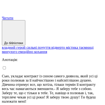
Читати
До бібліотеки
владний герой
сильні почуття
відверто
містика
таємниці
минулого
емоційно
кохання
Анотація:
Сью, укладає контракт із сином самого диявола, який усі ці
роки полював за її найчистішою і найсвітлішою душею.
Дівчина отримує все, що хотіла, тільки термін її контракту
весь час намагаються зменшити.- Я заберу тебе з собою.
Заберу те, що є тільки в тебе. Те, навіщо я полював і, так,
терпляче чекав усі ці роки! Я заберу твою душу! Ти будеш
належати мені!