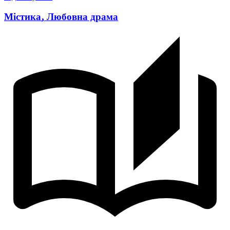
Містика
,
Любовна драма