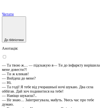
Читати
До бібліотеки
Анотація:
— Та твою ж… — підскакую я— Ти до інфаркту вирішила
мене довести?!
— Ти ж кликав!
— Вийдеш до мене?
— Ні.
— Та годі! Я тебе від учорашньої ночі шукаю. Два села
оббігав. Дай хоч подивитися на тебе!
— Навіщо шукаєш?..
— Не знаю… Заінтригувала, мабуть. Увесь час про тебе
думаю.