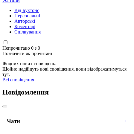
Усі типи
Від Буктонс
Персональні
Авторські
Коментарі
Спілкування
Непрочитано 0 з 0
Позначити як прочитані
Жодних нових сповіщень.
Щойно надійдуть нові сповіщення, вони відображатимуться
тут.
Всі сповіщення
Повідомлення
Чати
+