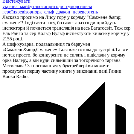
Відстежувати
україна_майбутнього
пригоди_гумор
сильна
героїня
ревізори
орк_ельф_дракон_перевертень
Ласкаво просимо на Лису гору у корчму "Самжене &amp;
смажене"! Годі гаяти часу, бо саме зараз сюди прийдуть
інспектори й почнеться трансляція на весь Багатосвіт. Тож сер
Ель Ранго та сер Вольф Вульф інспектують київську корчму у
2155 році.
А шеф-кухарка, подавальниця та барвумен
«Самжене&amp;Смажене» Галя вже готова до зустрічі.Та все
не так просто, бо конкуренти не сплять і підіслали у корчму
орка Валеру, а він куди сильніший за тогорічного таргана
Мстислава! За посиланням у буктрейлері ви можете
прослухати першу частину книги у виконанні пані Ганни
Booka Radio.