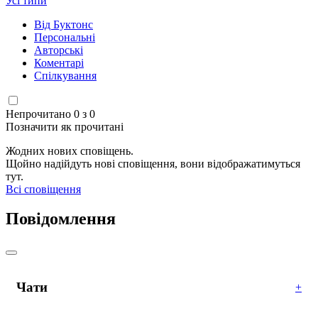
Усі типи
Від Буктонс
Персональні
Авторські
Коментарі
Спілкування
Непрочитано 0 з 0
Позначити як прочитані
Жодних нових сповіщень.
Щойно надійдуть нові сповіщення, вони відображатимуться
тут.
Всі сповіщення
Повідомлення
Чати
+