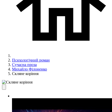
Психологічний роман
Сучасна проза
Михайло Філоненко
Скляне коріння