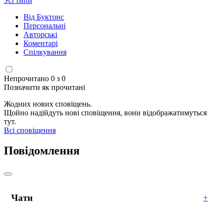
Усі типи
Від Буктонс
Персональні
Авторські
Коментарі
Спілкування
Непрочитано 0 з 0
Позначити як прочитані
Жодних нових сповіщень.
Щойно надійдуть нові сповіщення, вони відображатимуться
тут.
Всі сповіщення
Повідомлення
Чати
+