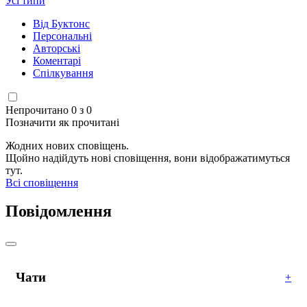
Усі типи
Від Буктонс
Персональні
Авторські
Коментарі
Спілкування
Непрочитано 0 з 0
Позначити як прочитані
Жодних нових сповіщень.
Щойно надійдуть нові сповіщення, вони відображатимуться
тут.
Всі сповіщення
Повідомлення
Чати
+