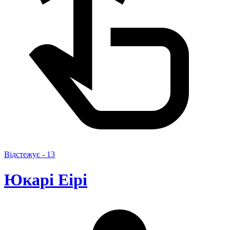
Відстежує -
13
Юкарі Еірі