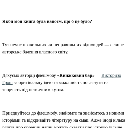
Якби моя книга була напоєм, що б це було?
Тут немає правильних чи неправильних відповідей — є лише
авторське бачення власного світу.
Дякуємо авторці флешмобу
«Книжковий бар» —
Вікторією
Грош
за оригінальну ідею та можливість поглянути на
творчість під незвичним кутом.
Приєднуйтеся до флешмобу, знайомте та знайомтесь з новими
історіями та відкривайте літературу на смак. Адже іноді кілька
рядків про обраний напій можуть сказати про історію більше,