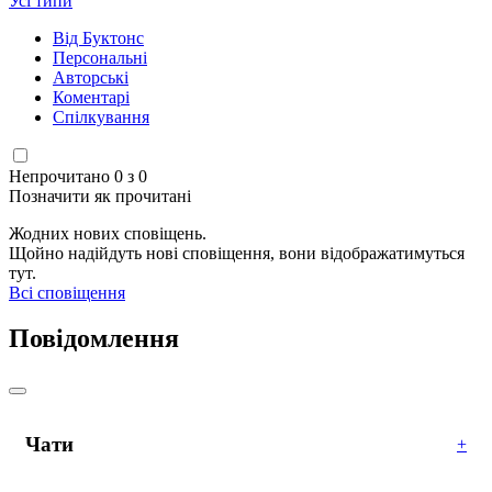
Усі типи
Від Буктонс
Персональні
Авторські
Коментарі
Спілкування
Непрочитано 0 з 0
Позначити як прочитані
Жодних нових сповіщень.
Щойно надійдуть нові сповіщення, вони відображатимуться
тут.
Всі сповіщення
Повідомлення
Чати
+