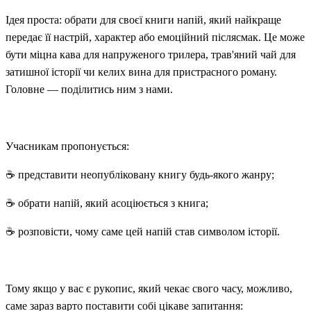
Ідея проста: обрати для своєї книги напій, який найкраще
передає її настрій, характер або емоційний післясмак. Це може
бути міцна кава для напруженого трилера, трав'яний чай для
затишної історії чи келих вина для пристрасного роману.
Головне — поділитись ним з нами.
Учасникам пропонується:
☕ представити неопубліковану книгу будь-якого жанру;
☕ обрати напій, який асоціюється з книга;
☕ розповісти, чому саме цей напій став символом історії.
Тому якщо у вас є рукопис, який чекає свого часу, можливо,
саме зараз варто поставити собі цікаве запитання: