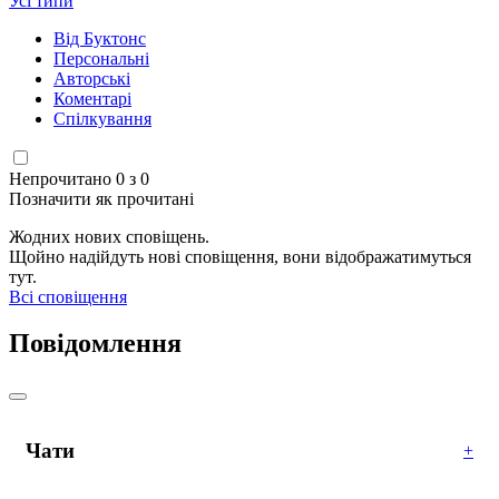
Усі типи
Від Буктонс
Персональні
Авторські
Коментарі
Спілкування
Непрочитано 0 з 0
Позначити як прочитані
Жодних нових сповіщень.
Щойно надійдуть нові сповіщення, вони відображатимуться
тут.
Всі сповіщення
Повідомлення
Чати
+