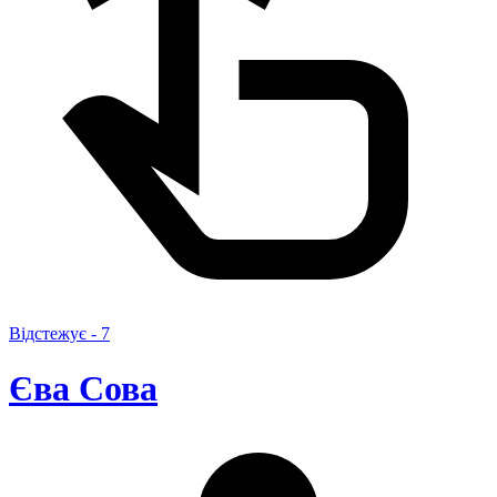
Відстежує -
7
Єва Сова