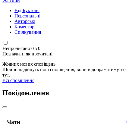
Усі типи
Від Буктонс
Персональні
Авторські
Коментарі
Спілкування
Непрочитано 0 з 0
Позначити як прочитані
Жодних нових сповіщень.
Щойно надійдуть нові сповіщення, вони відображатимуться
тут.
Всі сповіщення
Повідомлення
Чати
+