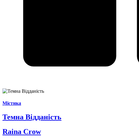
Містика
Темна Відданість
Raina Crow