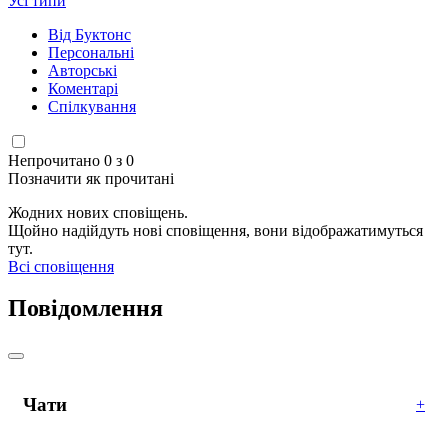
Усі типи
Від Буктонс
Персональні
Авторські
Коментарі
Спілкування
Непрочитано 0 з 0
Позначити як прочитані
Жодних нових сповіщень.
Щойно надійдуть нові сповіщення, вони відображатимуться
тут.
Всі сповіщення
Повідомлення
Чати
+