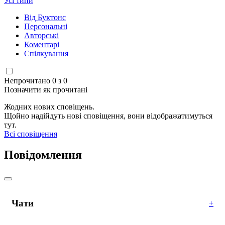
Усі типи
Від Буктонс
Персональні
Авторські
Коментарі
Спілкування
Непрочитано 0 з 0
Позначити як прочитані
Жодних нових сповіщень.
Щойно надійдуть нові сповіщення, вони відображатимуться
тут.
Всі сповіщення
Повідомлення
Чати
+