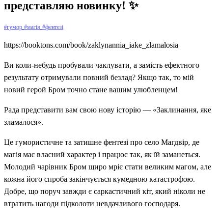
представляю новинку! ✨
#гумор
#магія
#фентезі
https://booktons.com/book/zaklynannia_iake_zlamalosia
Ви коли-небудь пробували чаклувати, а замість ефектного
результату отримували повний безлад? Якщо так, то мій
новий герой Бром точно стане вашим улюбленцем!
Рада представити вам свою нову історію — «Заклинання, яке
зламалося».
Це гумористичне та затишне фентезі про село Магдвір, де
магія має власний характер і працює так, як їй заманеться.
Молодий чарівник Бром щиро мріє стати великим магом, але
кожна його спроба закінчується кумедною катастрофою.
Добре, що поруч завжди є саркастичний кіт, який ніколи не
втратить нагоди підколоти невдачливого господаря.