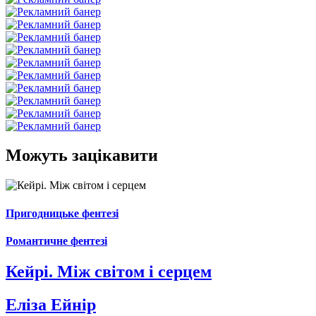
Можуть зацікавити
Пригодницьке фентезі
Романтичне фентезі
Кейрі. Між світом і серцем
Еліза Ейнір