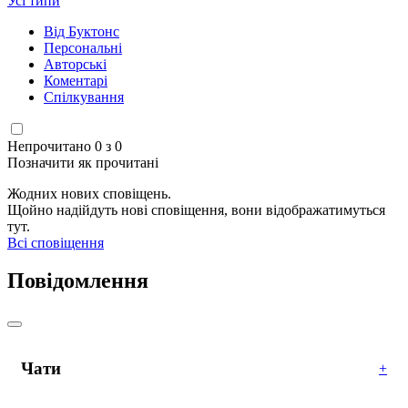
Усі типи
Від Буктонс
Персональні
Авторські
Коментарі
Спілкування
Непрочитано 0 з 0
Позначити як прочитані
Жодних нових сповіщень.
Щойно надійдуть нові сповіщення, вони відображатимуться
тут.
Всі сповіщення
Повідомлення
Чати
+