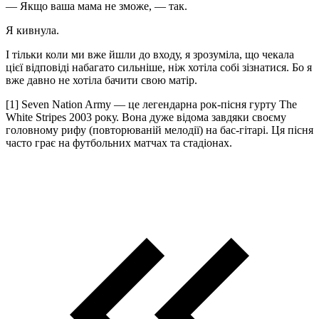
— Якщо ваша мама не зможе, — так.
Я кивнула.
І тільки коли ми вже йшли до входу, я зрозуміла, що чекала
цієї відповіді набагато сильніше, ніж хотіла собі зізнатися. Бо я
вже давно не хотіла бачити свою матір.
[1]
Seven Nation Army — це легендарна рок-пісня гурту The
White Stripes 2003 року. Вона дуже відома завдяки своєму
головному рифу (повторюваній мелодії) на бас-гітарі. Ця пісня
часто грає на футбольних матчах та стадіонах.