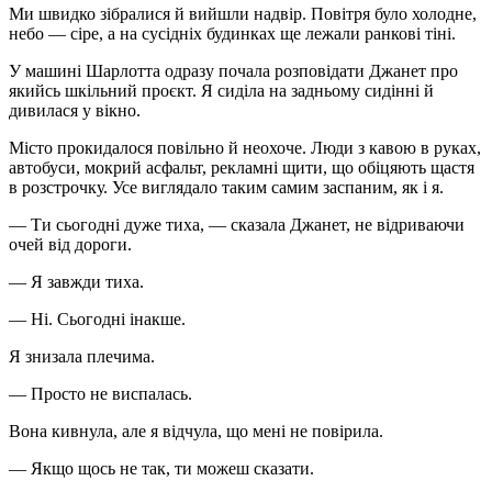
Ми швидко зібралися й вийшли надвір. Повітря було холодне,
небо — сіре, а на сусідніх будинках ще лежали ранкові тіні.
У машині Шарлотта одразу почала розповідати Джанет про
якийсь шкільний проєкт. Я сиділа на задньому сидінні й
дивилася у вікно.
Місто прокидалося повільно й неохоче. Люди з кавою в руках,
автобуси, мокрий асфальт, рекламні щити, що обіцяють щастя
в розстрочку. Усе виглядало таким самим заспаним, як і я.
— Ти сьогодні дуже тиха, — сказала Джанет, не відриваючи
очей від дороги.
— Я завжди тиха.
— Ні. Сьогодні інакше.
Я знизала плечима.
— Просто не виспалась.
Вона кивнула, але я відчула, що мені не повірила.
— Якщо щось не так, ти можеш сказати.