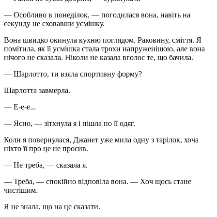
— Особливо в понеділок, — погодилася вона, навіть на
секунду не сховавши усмішку.
Вона швидко окинула кухню поглядом. Раковину, сміття. Я
помітила, як її усмішка стала трохи напруженішою, але вона
нічого не сказала. Ніколи не казала вголос те, що бачила.
— Шарлотто, ти взяла спортивну форму?
Шарлотта завмерла.
— Е-е-е...
— Ясно, — зітхнула я і пішла по її одяг.
Коли я повернулася, Джанет уже мила одну з тарілок, хоча
ніхто її про це не просив.
— Не треба, — сказала я.
— Треба, — спокійно відповіла вона. — Хоч щось стане
чистішим.
Я не знала, що на це сказати.