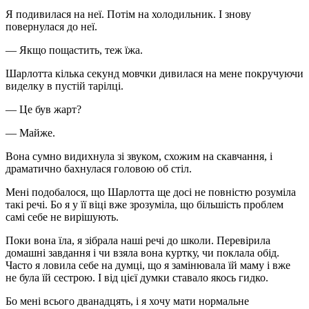
Я подивилася на неї. Потім на холодильник. І знову
повернулася до неї.
— Якщо пощастить, теж їжа.
Шарлотта кілька секунд мовчки дивилася на мене покручуючи
виделку в пустій тарілці.
— Це був жарт?
— Майже.
Вона сумно видихнула зі звуком, схожим на скавчання, і
драматично бахнулася головою об стіл.
Мені подобалося, що Шарлотта ще досі не повністю розуміла
такі речі. Бо я у її віці вже зрозуміла, що більшість проблем
самі себе не вирішують.
Поки вона їла, я зібрала наші речі до школи. Перевірила
домашні завдання і чи взяла вона куртку, чи поклала обід.
Часто я ловила себе на думці, що я замінювала їй маму і вже
не була їй сестрою. І від цієї думки ставало якось гидко.
Бо мені всього дванадцять, і я хочу мати нормальне