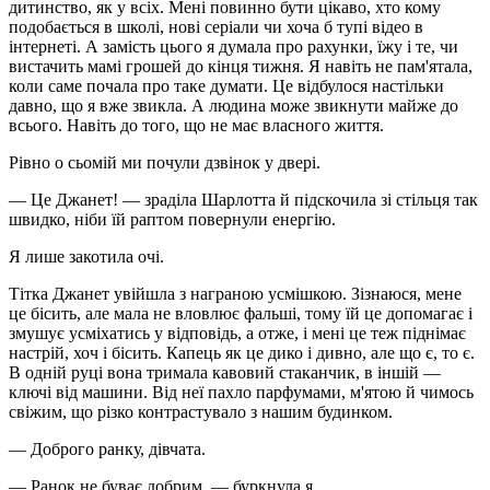
дитинство, як у всіх. Мені повинно бути цікаво, хто кому
подобається в школі, нові серіали чи хоча б тупі відео в
інтернеті. А замість цього я думала про рахунки, їжу і те, чи
вистачить мамі грошей до кінця тижня. Я навіть не пам'ятала,
коли саме почала про таке думати. Це відбулося настільки
давно, що я вже звикла. А людина може звикнути майже до
всього. Навіть до того, що не має власного життя.
Рівно о сьомій ми почули дзвінок у двері.
— Це Джанет! — зраділа Шарлотта й підскочила зі стільця так
швидко, ніби їй раптом повернули енергію.
Я лише закотила очі.
Тітка Джанет увійшла з награною усмішкою. Зізнаюся, мене
це бісить, але мала не вловлює фальші, тому їй це допомагає і
змушує усміхатись у відповідь, а отже, і мені це теж піднімає
настрій, хоч і бісить. Капець як це дико і дивно, але що є, то є.
В одній руці вона тримала кавовий стаканчик, в іншій —
ключі від машини. Від неї пахло парфумами, м'ятою й чимось
свіжим, що різко контрастувало з нашим будинком.
— Доброго ранку, дівчата.
— Ранок не буває добрим, — буркнула я.