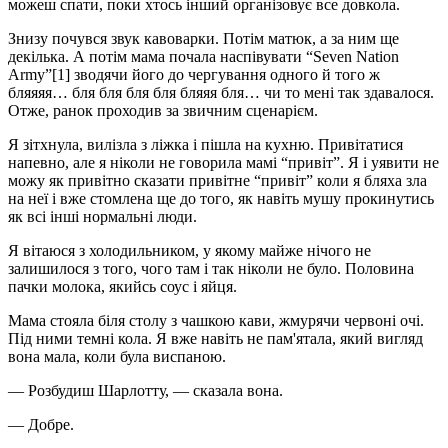
можеш спати, поки хтось інший організовує все довкола.
Знизу почувся звук кавоварки. Потім матюк, а за ним ще
декілька. А потім мама почала наспівувати “Seven Nation
Army”
[1]
зводячи його до чергування одного й того ж
бляяяя… бля бля бля бля бляяя бля… чи то мені так здавалося.
Отже, ранок проходив за звичним сценарієм.
Я зітхнула, вилізла з ліжка і пішла на кухню. Привітатися
напевно, але я ніколи не говорила мамі “привіт”. Я і уявити не
можу як привітно сказати привітне “привіт” коли я бляха зла
на неї і вже стомлена ще до того, як навіть мушу прокинутись
як всі інші нормальні люди.
Я вітаюся з холодильником, у якому майже нічого не
залишилося з того, чого там і так ніколи не було. Половина
пачки молока, якийсь соус і яйця.
Мама стояла біля столу з чашкою кави, жмурячи червоні очі.
Під ними темні кола. Я вже навіть не пам'ятала, який вигляд
вона мала, коли була виспаною.
— Розбудиш Шарлотту, — сказала вона.
— Добре.