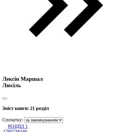
Лексін Маршал
Люсіль
Зміст книги:
21 розділ
Спочатку:
РОЗДІЛ 1
1785738449