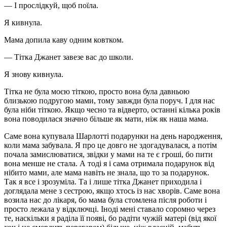
— І прослідкуй, щоб поїла.
Я кивнула.
Мама допила каву одним ковтком.
— Тітка Джанет завезе вас до школи.
Я знову кивнула.
Тітка не була моєю тіткою, просто вона була давньою
близькою подругою мами, тому завжди була поруч. І для нас
була ніби тіткою. Якщо чесно та відверто, останні кілька років
вона поводилася значно більше як мати, ніж як наша мама.
Саме вона купувала Шарлотті подарунки на день народження,
коли мама забувала. Я про це довго не здогадувалася, а потім
почала замислюватися, звідки у мами на те є гроші, бо пити
вона менше не стала. А тоді я і сама отримала подарунок від
нібито мами, але мама навіть не знала, що то за подарунок.
Так я все і зрозуміла. Та і лише тітка Джанет приходила і
доглядала мене з сестрою, якщо хтось із нас хворів. Саме вона
возила нас до лікаря, бо мама була стомлена після роботи і
просто лежала у відключці. Іноді мені ставало соромно через
те, наскільки я раділа її появі, бо радіти чужій матері (від якої