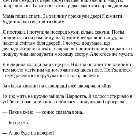
хоч і не смердить перегаром) більше, ніж власній, мабуть,
неправильно. Та життя взагалі рідко здається справедливим.
Мама пішла спати. За хвилину грюкнули двері її кімнати.
Будинок одразу став тихішим.
Я постояла і потупила посеред кухні кілька секунд. Потім
подивилася на раковину, на брудний вчорашній посуд, на
пакет зі сміттям біля дверей. І чомусь подумала, що
дванадцятирічні дівчата навряд чи повинні починати ранок із
пошуку чим нагодувати молодшу сестру. Але хтось же мусить.
Я відкрила холодильник ще раз. Ніби за останні три хвилини
там могло магічним чином з'явитися щось нове. Не з'явилося.
Тому довелося викручуватися з того, що було.
За кілька хвилин на сковорідці вже шкварчали яйця.
І в цю мить на кухню зайшла Шарлотта. Її волосся стирчало в
усі боки, наче вночі вона побилася з подушкою і програла.
— Пахне їжею, — сонно сказала вона.
— Бо це їжа.
— А що буде на вечерю?