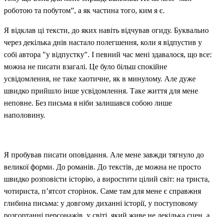
роботою та побутом”, а як частина того, ким я є.
Я відклав ці тексти, до яких навіть відчував огиду. Буквально
через декілька днів настало полегшення, коли я відпустив у
собі автора "у відпустку". І певний час мені здавалося, що все:
можна не писати взагалі. Це було більш спокійне
усвідомлення, не таке хаотичне, як в минулому. Але дуже
швидко прийшло інше усвідомлення. Таке життя для мене
неповне. Без письма я ніби залишався собою лише
наполовину.
Я пробував писати оповідання. Але мене завжди тягнуло до
великої форми. До романів. До текстів, де можна не просто
швидко розповісти історію, а виростити цілий світ: на триста,
чотириста, п’ятсот сторінок. Саме там для мене є справжня
глибина письма: у довгому диханні історії, у поступовому
розгортанні персонажів, у світі, який живе не декілька сцен, а