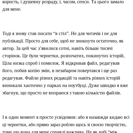
користь, і душевну розраду, і, часом, сенси. Та цього замало
для мене.
Тоді я знову став писати “в стіл”. Не для читачів і не для
публікації. Просто для себе, щоб не зникнути остаточно, як
автор. За цей час з’явилися сотні, навіть більше тисячі
сторінок. Це були чернетки, розпочатих, покинутих історій,
Ціла низка спроб і помилок. Я відкривав файл, редагував
його, побив копію змін, в незабаром повертався і ще раз
редагував. Файли різних редакцій та навіть різних історій
виникали хаотично у парках на ноутбуці. Дуже швидко я вже
збагнув, що просто не впораюся з такою кількістю файлів.
І в один момент я просто усвідомив: або я назавжди кидаю всі
ці чернетки, або прямо зараз роблю щось зі своєю творчістю,
тому що вона для мене справді важлива. Не як хобі “між