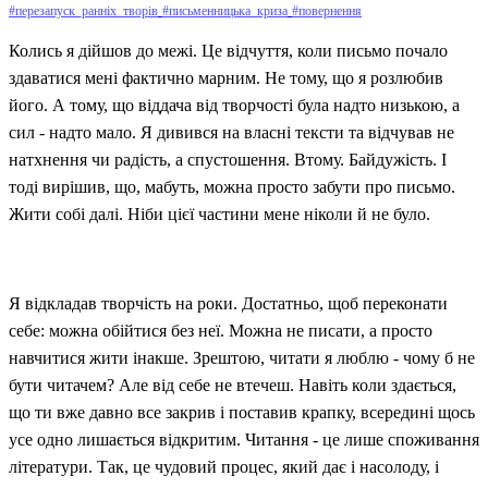
#перезапуск_ранніх_творів
#письменницька_криза
#повернення
Колись я дійшов до межі. Це відчуття, коли письмо почало
здаватися мені фактично марним. Не тому, що я розлюбив
його. А тому, що віддача від творчості була надто низькою, а
сил - надто мало. Я дивився на власні тексти та відчував не
натхнення чи радість, а спустошення. Втому. Байдужість. І
тоді вирішив, що, мабуть, можна просто забути про письмо.
Жити собі далі. Ніби цієї частини мене ніколи й не було.
Я відкладав творчість на роки. Достатньо, щоб переконати
себе: можна обійтися без неї. Можна не писати, а просто
навчитися жити інакше. Зрештою, читати я люблю - чому б не
бути читачем? Але від себе не втечеш. Навіть коли здається,
що ти вже давно все закрив і поставив крапку, всередині щось
усе одно лишається відкритим. Читання - це лише споживання
літератури. Так, це чудовий процес, який дає і насолоду, і