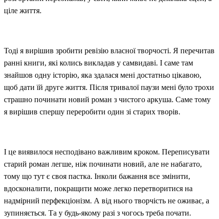
ціле життя.
Тоді я вирішив зробити ревізію власної творчості. Я перечитав
ранні книги, які колись викладав у самвидаві. І саме там
знайшов одну історію, яка здалася мені достатньо цікавою,
щоб дати їй друге життя. Після тривалої паузи мені було трохи
страшно починати новий роман з чистого аркуша. Саме тому
я вирішив спершу переробити один зі старих творів.
І це виявилося несподівано важливим кроком. Переписувати
старий роман легше, ніж починати новий, але не набагато,
тому що тут є своя пастка. Інколи бажання все змінити,
вдосконалити, покращити може легко перетворитися на
надмірний перфекціонізм. А від нього творчість не оживає, а
зупиняється. Та у будь-якому разі з чогось треба почати.