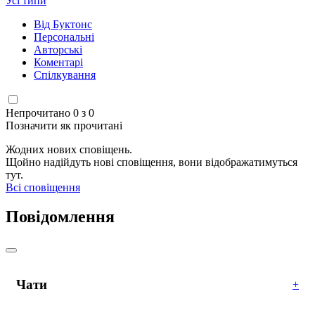
Усі типи
Від Буктонс
Персональні
Авторські
Коментарі
Спілкування
Непрочитано 0 з 0
Позначити як прочитані
Жодних нових сповіщень.
Щойно надійдуть нові сповіщення, вони відображатимуться
тут.
Всі сповіщення
Повідомлення
Чати
+