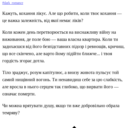
#dark_romance
Кажуть, кохання лікує. Але що робити, коли твоє кохання —
це важка залежність, від якої немає ліків?
​Коли кожен день перетворюється на виснажливу війну на
виживання, де поле бою — ваша власна квартира. Коли ти
задихаєшся від його безпідставних підозр і ревнощів, кричиш,
що все скінчено, але варто йому підійти ближче... і твоя
гордість згорає дотла.
​Тіло зраджує, розум капітулює, а внизу живота пульсує той
самий нищівний вогонь. Ти ненавидиш себе за цю слабкість,
але вросла в нього серцем так глибоко, що вирвати його —
означає померти.
​Чи можна врятувати душу, якщо ти вже добровільно обрала
темряву?