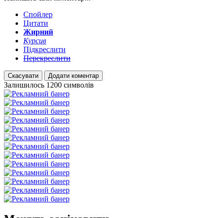
Спойлер
Цитати
Жирний
Курсив
Підкреслити
Перекреслити
Скасувати
Додати коментар
Залишилось
1200
символів