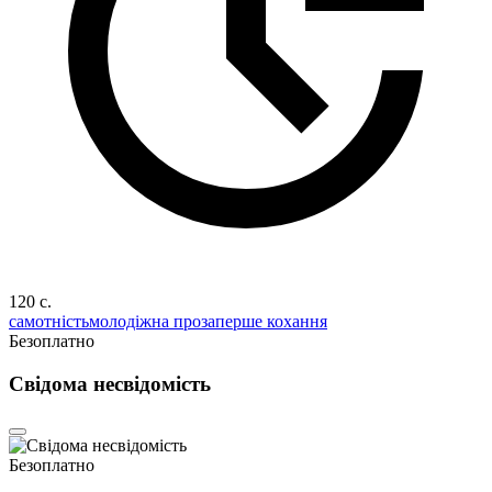
120 c.
самотність
молодіжна проза
перше кохання
Безоплатно
Свідома несвідомість
Безоплатно