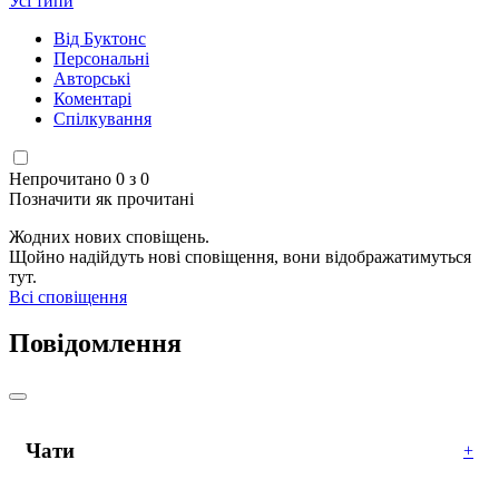
Усі типи
Від Буктонс
Персональні
Авторські
Коментарі
Спілкування
Непрочитано 0 з 0
Позначити як прочитані
Жодних нових сповіщень.
Щойно надійдуть нові сповіщення, вони відображатимуться
тут.
Всі сповіщення
Повідомлення
Чати
+