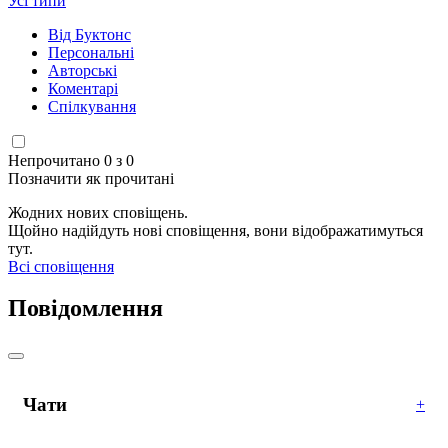
Усі типи
Від Буктонс
Персональні
Авторські
Коментарі
Спілкування
Непрочитано 0 з 0
Позначити як прочитані
Жодних нових сповіщень.
Щойно надійдуть нові сповіщення, вони відображатимуться
тут.
Всі сповіщення
Повідомлення
Чати
+