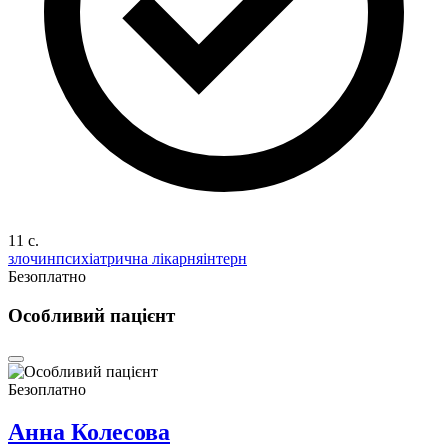
11 c.
злочин
психіатрична лікарня
інтерн
Безоплатно
Особливий пацієнт
Безоплатно
Анна Колесова