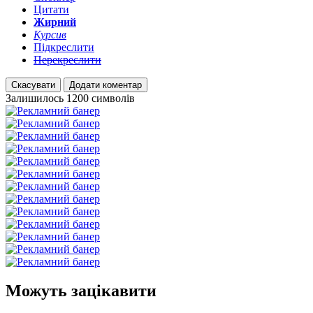
Цитати
Жирний
Курсив
Підкреслити
Перекреслити
Скасувати
Додати коментар
Залишилось
1200
символів
Можуть зацікавити