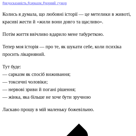
#недосказаність
#сарказм
#чорний_гумор
Колись я думала, що любовні історії — це метелики в животі,
красиві жести й «жили вони довго та щасливо».
Потім життя ввічливо вдарило мене табуреткою.
Тепер моя історія — про те, як шукати себе, коли психіка
просить лікарняний.
Тут буде:
— сарказм як спосіб виживання;
— токсичні чоловіки;
— нервові зриви й погані рішення;
— жінка, яка більше не хоче бути зручною
Ласкаво прошу в мій маленьку божевільню.