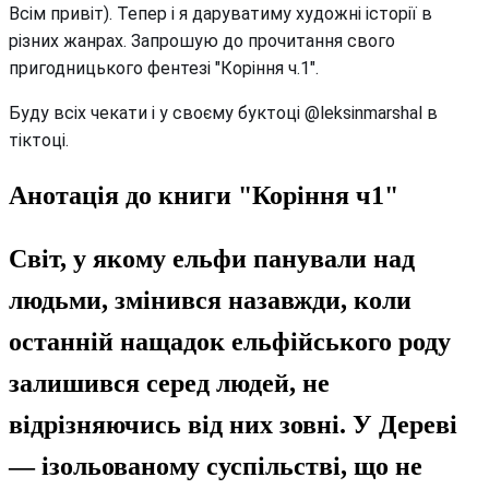
Всім привіт). Тепер і я даруватиму художні історії в
різних жанрах. Запрошую до прочитання свого
пригодницького фентезі "Коріння ч.1".
Буду всіх чекати і у своєму буктоці @leksinmarshal в
тіктоці.
Анотація до книги "Коріння ч1"
Світ, у якому ельфи панували над
людьми, змінився назавжди, коли
останній нащадок ельфійського роду
залишився серед людей, не
відрізняючись від них зовні. У Дереві
— ізольованому суспільстві, що не