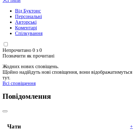
Усі типи
Від Буктонс
Персональні
Авторські
Коментарі
Спілкування
Непрочитано 0 з 0
Позначити як прочитані
Жодних нових сповіщень.
Щойно надійдуть нові сповіщення, вони відображатимуться
тут.
Всі сповіщення
Повідомлення
Чати
+