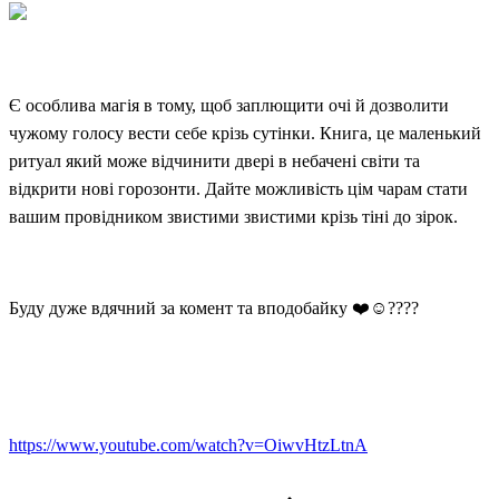
Є особлива магія в тому, щоб заплющити очі й дозволити
чужому голосу вести себе крізь сутінки. Книга, це маленький
ритуал який може відчинити двері в небачені світи та
відкрити нові горозонти. Дайте можливість цім чарам стати
вашим провідником звистими звистими крізь тіні до зірок.
Буду дуже вдячний за комент та вподобайку ❤️☺️????
https://www.youtube.com/watch?v=OiwvHtzLtnA