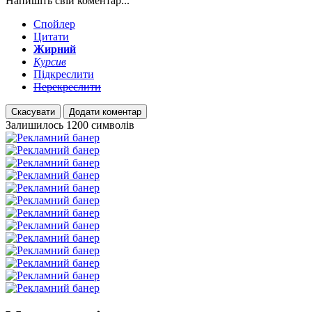
Напишіть свій коментар...
Спойлер
Цитати
Жирний
Курсив
Підкреслити
Перекреслити
Скасувати
Додати коментар
Залишилось
1200
символів