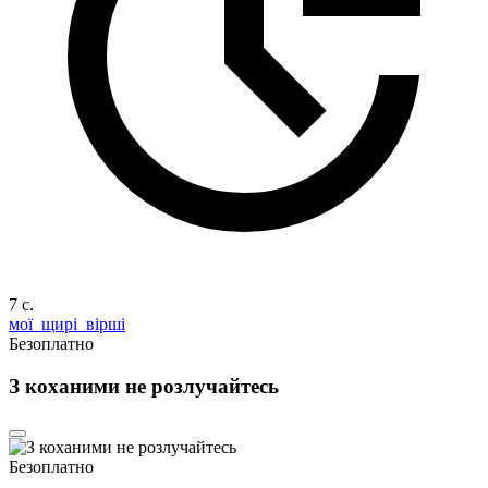
7 c.
мої_щирі_вірші
Безоплатно
З коханими не розлучайтесь
Безоплатно