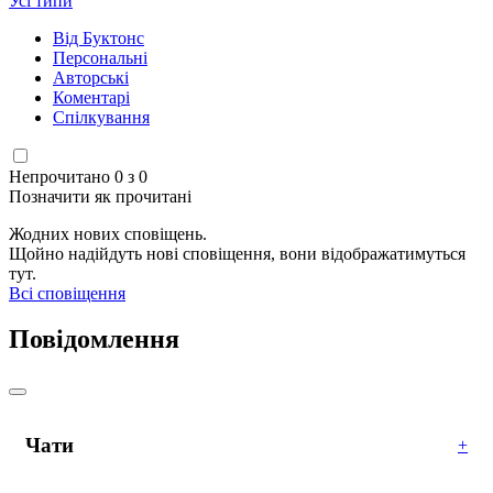
Усі типи
Від Буктонс
Персональні
Авторські
Коментарі
Спілкування
Непрочитано 0 з 0
Позначити як прочитані
Жодних нових сповіщень.
Щойно надійдуть нові сповіщення, вони відображатимуться
тут.
Всі сповіщення
Повідомлення
Чати
+