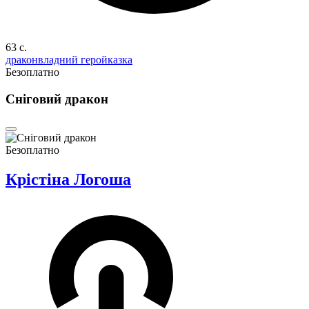
63 c.
дракон
владний герой
казка
Безоплатно
Сніговий дракон
Безоплатно
Крістіна Логоша