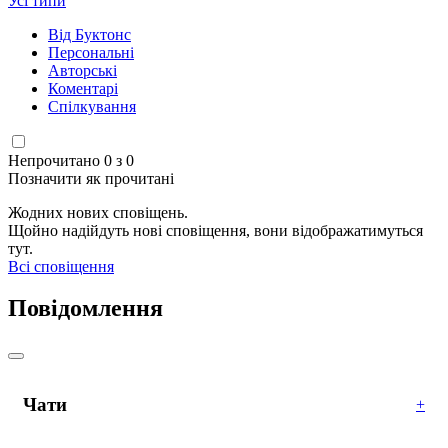
Усі типи
Від Буктонс
Персональні
Авторські
Коментарі
Спілкування
Непрочитано 0 з 0
Позначити як прочитані
Жодних нових сповіщень.
Щойно надійдуть нові сповіщення, вони відображатимуться
тут.
Всі сповіщення
Повідомлення
Чати
+