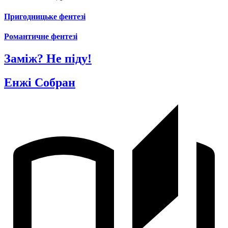
Пригодницьке фентезі
Романтичне фентезі
Заміж? Не піду!
Енжі Собран