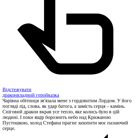
Відстежувати
дракон
владний герой
казка
Чарівна обітниця зв'язала мене з гордовитим Лордом. У його
погляді лід, слова, як удар батога, а замість серця – камінь.
Сніговий дракон вкрав усе тепло, яке колись було в цій
людині. І поки ящір борознить небо над Крижаною
Пустошкою, холод Стефана прагне захопити моє палаючий
серце.