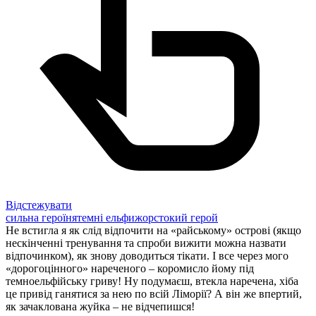
Відстежувати
сильна героїня
темні ельфи
жорстокий герой
Не встигла я як слід відпочити на «райському» острові (якщо
нескінченні тренування та спроби вижити можна назвати
відпочинком), як знову доводиться тікати. І все через мого
«дорогоцінного» нареченого – коромисло йому під
темноельфійську гриву! Ну подумаєш, втекла наречена, хіба
це привід ганятися за нею по всій Ліморії? А він же впертий,
як зачаклована жуйка – не відчепишся!