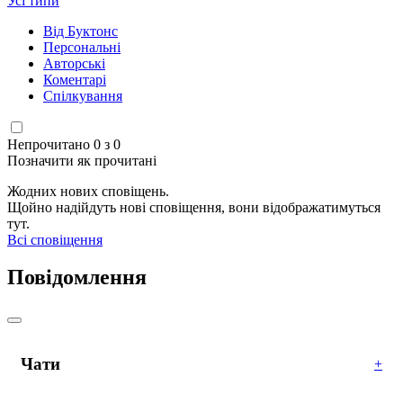
Усі типи
Від Буктонс
Персональні
Авторські
Коментарі
Спілкування
Непрочитано 0 з 0
Позначити як прочитані
Жодних нових сповіщень.
Щойно надійдуть нові сповіщення, вони відображатимуться
тут.
Всі сповіщення
Повідомлення
Чати
+