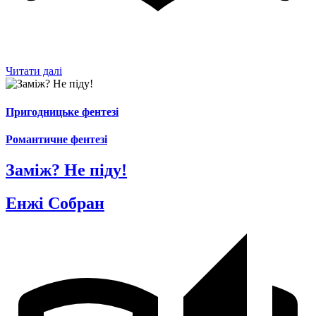
Читати далі
Пригодницьке фентезі
Романтичне фентезі
Заміж? Не піду!
Енжі Собран