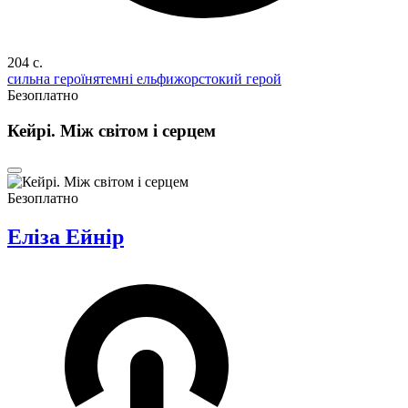
204 c.
сильна героїня
темні ельфи
жорстокий герой
Безоплатно
Кейрі. Між світом і серцем
Безоплатно
Еліза Ейнір