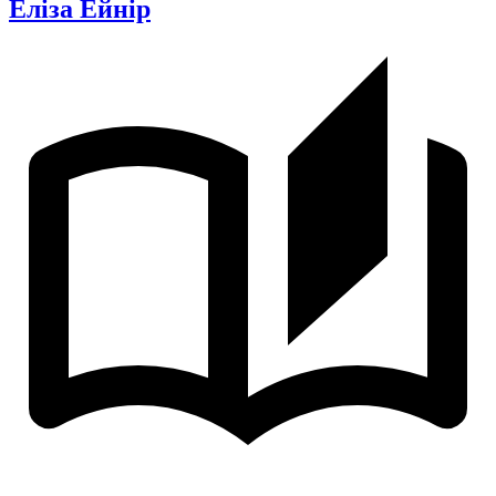
Еліза Ейнір